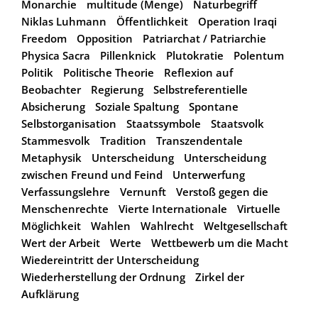
Monarchie
multitude (Menge)
Naturbegriff
Niklas Luhmann
Öffentlichkeit
Operation Iraqi
Freedom
Opposition
Patriarchat / Patriarchie
Physica Sacra
Pillenknick
Plutokratie
Polentum
Politik
Politische Theorie
Reflexion auf
Beobachter
Regierung
Selbstreferentielle
Absicherung
Soziale Spaltung
Spontane
Selbstorganisation
Staatssymbole
Staatsvolk
Stammesvolk
Tradition
Transzendentale
Metaphysik
Unterscheidung
Unterscheidung
zwischen Freund und Feind
Unterwerfung
Verfassungslehre
Vernunft
Verstoß gegen die
Menschenrechte
Vierte Internationale
Virtuelle
Möglichkeit
Wahlen
Wahlrecht
Weltgesellschaft
Wert der Arbeit
Werte
Wettbewerb um die Macht
Wiedereintritt der Unterscheidung
Wiederherstellung der Ordnung
Zirkel der
Aufklärung