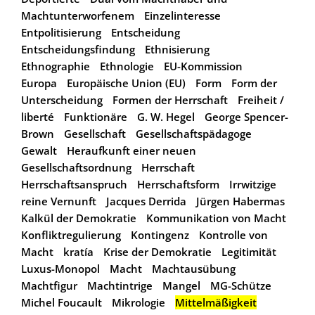
Machtunterworfenem
Einzelinteresse
Entpolitisierung
Entscheidung
Entscheidungsfindung
Ethnisierung
Ethnographie
Ethnologie
EU-Kommission
Europa
Europäische Union (EU)
Form
Form der
Unterscheidung
Formen der Herrschaft
Freiheit /
liberté
Funktionäre
G. W. Hegel
George Spencer-
Brown
Gesellschaft
Gesellschaftspädagoge
Gewalt
Heraufkunft einer neuen
Gesellschaftsordnung
Herrschaft
Herrschaftsanspruch
Herrschaftsform
Irrwitzige
reine Vernunft
Jacques Derrida
Jürgen Habermas
Kalkül der Demokratie
Kommunikation von Macht
Konfliktregulierung
Kontingenz
Kontrolle von
Macht
kratía
Krise der Demokratie
Legitimität
Luxus-Monopol
Macht
Machtausübung
Machtfigur
Machtintrige
Mangel
MG-Schütze
Michel Foucault
Mikrologie
Mittelmäßigkeit