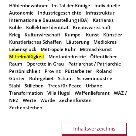
Höhlenbewohner
Im Tal der Könige
Individuelle
Autonomie
Industriegeschichte
Infrastruktur
Internationale Bauausstellung (IBA)
Katharsis
Kohle
Kollektive Identität
Kreativwirtschaft
Krieg
Kulturwirtschaft
Kumpel
Kunst
Künstler
Künstlerisches Schaffen
Läuterung
Mediokres
Lebensglück
Metropole Ruhr
Mitmachkunst
Mittelmäßigkeit
Montanindustrie
Öffentlicher
Raum
Operette in Grau
Patriarchat / Patriarchie
Persönlichkeit
Provinz
Püttarbeiter
Roland
Günter
Ruhrgebiet
Scham
Schwerindustrie
Stahl
Stilleben
Trees für Peace
Urbane
Transformation
Villa Hügel
Waffenlieferant
WAZ /
NRZ
Werte
Würde
Zechenfürsten
Zechensterben
Inhaltsverzeichnis