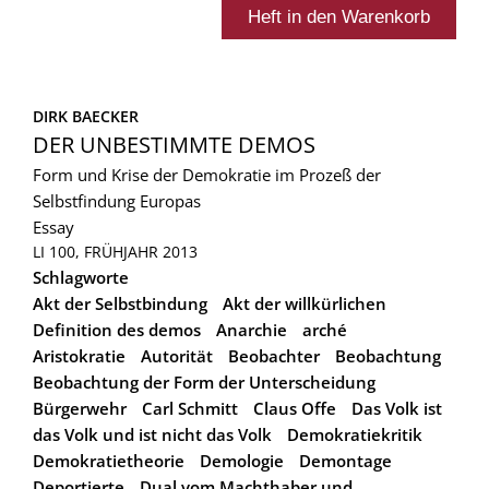
DIRK BAECKER
DER UNBESTIMMTE DEMOS
Form und Krise der Demokratie im Prozeß der
Selbstfindung Europas
Essay
LI 100, FRÜHJAHR 2013
Schlagworte
Akt der Selbstbindung
Akt der willkürlichen
Definition des demos
Anarchie
arché
Aristokratie
Autorität
Beobachter
Beobachtung
Beobachtung der Form der Unterscheidung
Bürgerwehr
Carl Schmitt
Claus Offe
Das Volk ist
das Volk und ist nicht das Volk
Demokratiekritik
Demokratietheorie
Demologie
Demontage
Deportierte
Dual vom Machthaber und