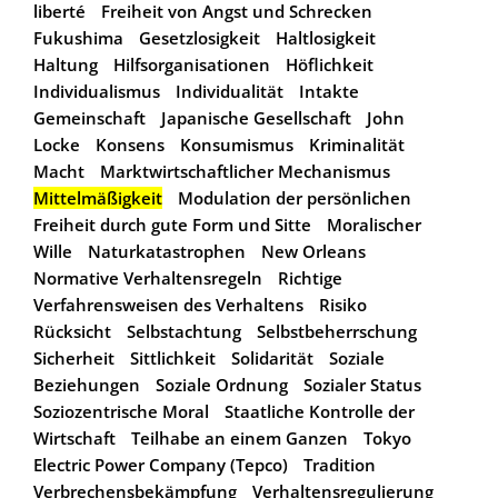
liberté
Freiheit von Angst und Schrecken
Fukushima
Gesetzlosigkeit
Haltlosigkeit
Haltung
Hilfsorganisationen
Höflichkeit
Individualismus
Individualität
Intakte
Gemeinschaft
Japanische Gesellschaft
John
Locke
Konsens
Konsumismus
Kriminalität
Macht
Marktwirtschaftlicher Mechanismus
Mittelmäßigkeit
Modulation der persönlichen
Freiheit durch gute Form und Sitte
Moralischer
Wille
Naturkatastrophen
New Orleans
Normative Verhaltensregeln
Richtige
Verfahrensweisen des Verhaltens
Risiko
Rücksicht
Selbstachtung
Selbstbeherrschung
Sicherheit
Sittlichkeit
Solidarität
Soziale
Beziehungen
Soziale Ordnung
Sozialer Status
Soziozentrische Moral
Staatliche Kontrolle der
Wirtschaft
Teilhabe an einem Ganzen
Tokyo
Electric Power Company (Tepco)
Tradition
Verbrechensbekämpfung
Verhaltensregulierung