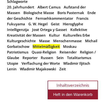
Schlagworte
20. Jahrhundert
Albert Camus
Aufstand der
Massen
Biologische Masse
Boris Pasternak
Ende
der Geschichte
Fernsehkommentator
Francis
Fukuyama
G. W. Hegel
Geist
Hieroglyphe
Intelligenzija
José Ortega y Gasset
Kollektive
Kreativität der Massen
Kultur
Kulturelles Erbe
Kulturgeschichte
Masse
Menschenmasse
Michail
Gorbatschow
Mittelmäßigkeit
Moskau
Patriotismus
Quasi-Religion
Reisender
Religion /
Glaube
Reporter
Russen
Sein
Totalitarismus
Utopie
Verflachung der Worte
Wladimir Iljitsch
Lenin
Wladimir Majakowski
Zeit
Inhaltsverzeichnis