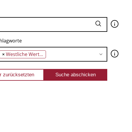
🛈
hlagworte
🛈
×
Westliche Wertegemeinschaft