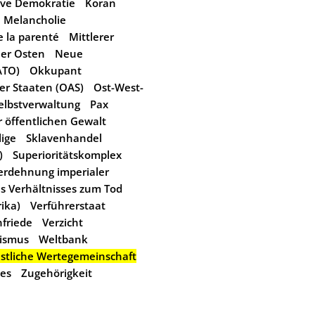
ive Demokratie
Koran
Melancholie
 la parenté
Mittlerer
er Osten
Neue
ATO)
Okkupant
er Staaten (OAS)
Ost-West-
Selbstverwaltung
Pax
r öffentlichen Gewalt
lige
Sklavenhandel
)
Superioritätskomplex
erdehnung imperialer
 Verhältnisses zum Tod
ika)
Verführerstaat
nfriede
Verzicht
ismus
Weltbank
stliche Wertegemeinschaft
ses
Zugehörigkeit