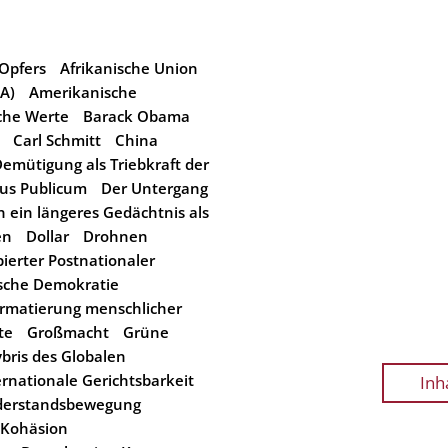
Opfers
Afrikanische Union
BA)
Amerikanische
sche Werte
Barack Obama
Carl Schmitt
China
emütigung als Triebkraft der
Jus Publicum
Der Untergang
 ein längeres Gedächtnis als
en
Dollar
Drohnen
ierter Postnationaler
sche Demokratie
rmatierung menschlicher
te
Großmacht
Grüne
bris des Globalen
ernationale Gerichtsbarkeit
Inh
iderstandsbewegung
Kohäsion