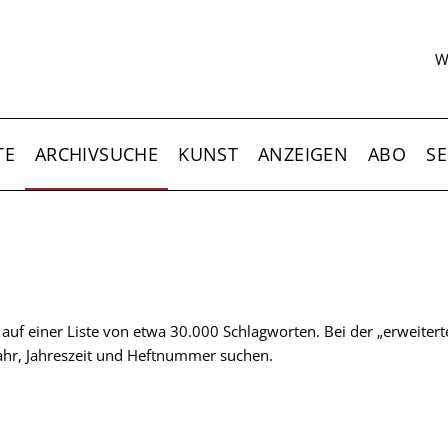
S
W
TE
ARCHIVSUCHE
KUNST
ANZEIGEN
ABO
SE
t auf einer Liste von etwa 30.000 Schlagworten. Bei der „erweiter
 Jahr, Jahreszeit und Heftnummer suchen.