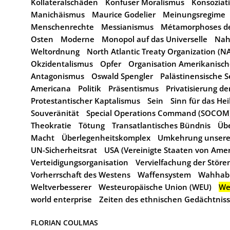
Kollateralschäden
Konfuser Moralismus
Konsoziat
Manichäismus
Maurice Godelier
Meinungsregime
Menschenrechte
Messianismus
Métamorphoses de
Osten
Moderne
Monopol auf das Universelle
Nah
Weltordnung
North Atlantic Treaty Organization (N
Okzidentalismus
Opfer
Organisation Amerikanisch
Antagonismus
Oswald Spengler
Palästinensische 
Americana
Politik
Präsentismus
Privatisierung de
Protestantischer Kaptalismus
Sein
Sinn für das Hei
Souveränität
Special Operations Command (SOCOM
Theokratie
Tötung
Transatlantisches Bündnis
Üb
Macht
Überlegenheitskomplex
Umkehrung unseres
UN-Sicherheitsrat
USA (Vereinigte Staaten von Amer
Verteidigungsorganisation
Vervielfachung der Störe
Vorherrschaft des Westens
Waffensystem
Wahhab
Weltverbesserer
Westeuropäische Union (WEU)
We
world enterprise
Zeiten des ethnischen Gedächtnis
FLORIAN COULMAS