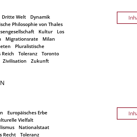
Dritte Welt
Dynamik
Inh
ische Philosophie von Thales
isengesellschaft
Kultur
Los
n
Migrationsrate
Milan
neten
Pluralistische
 Reich
Toleranz
Toronto
Zivilisation
Zukunft
EN
on
Europäisches Erbe
Inh
lturelle Vielfalt
lismus
Nationalstaat
s Recht
Toleranz