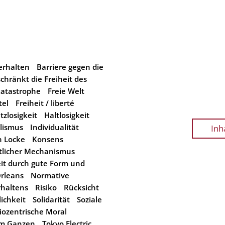
Verhalten
Barriere gegen die
schränkt die Freiheit des
katastrophe
Freie Welt
tel
Freiheit / liberté
tzlosigkeit
Haltlosigkeit
alismus
Individualität
Inh
n Locke
Konsens
tlicher Mechanismus
eit durch gute Form und
rleans
Normative
rhaltens
Risiko
Rücksicht
lichkeit
Solidarität
Soziale
iozentrische Moral
em Ganzen
Tokyo Electric