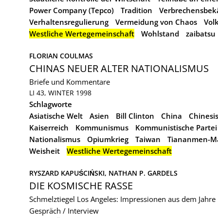
Power Company (Tepco)
Tradition
Verbrechensbe
Verhaltensregulierung
Vermeidung von Chaos
Vol
Westliche Wertegemeinschaft
Wohlstand
zaibatsu
FLORIAN COULMAS
CHINAS NEUER ALTER NATIONALISMUS
Briefe und Kommentare
LI 43, WINTER 1998
Schlagworte
Asiatische Welt
Asien
Bill Clinton
China
Chinesi
Kaiserreich
Kommunismus
Kommunistische Partei
Nationalismus
Opiumkrieg
Taiwan
Tiananmen-Mas
Weisheit
Westliche Wertegemeinschaft
RYSZARD KAPUŚCIŃSKI, 
NATHAN P. GARDELS
DIE KOSMISCHE RASSE
Schmelztiegel Los Angeles: Impressionen aus dem Jahre
Gespräch / Interview