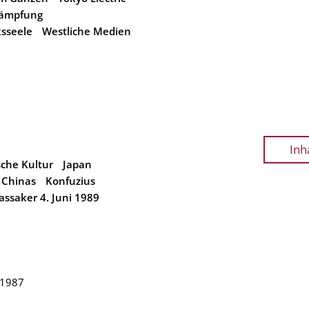
kämpfung
ksseele
Westliche Medien
Inh
sche Kultur
Japan
 Chinas
Konfuzius
saker 4. Juni 1989
 1987