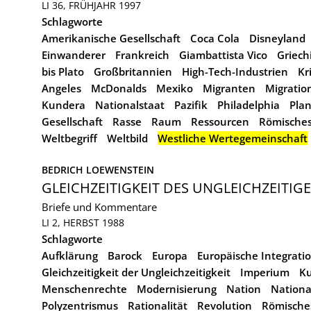
LI 36, FRÜHJAHR 1997
Schlagworte
Amerikanische Gesellschaft
Coca Cola
Disneyland
Einwanderer
Frankreich
Giambattista Vico
Griech
bis Plato
Großbritannien
High-Tech-Industrien
Kr
Angeles
McDonalds
Mexiko
Migranten
Migratio
Kundera
Nationalstaat
Pazifik
Philadelphia
Pla
Gesellschaft
Rasse
Raum
Ressourcen
Römisches
Weltbegriff
Weltbild
Westliche Wertegemeinschaft
BEDRICH LOEWENSTEIN
GLEICHZEITIGKEIT DES UNGLEICHZEITIG
Briefe und Kommentare
LI 2, HERBST 1988
Schlagworte
Aufklärung
Barock
Europa
Europäische Integrati
Gleichzeitigkeit der Ungleichzeitigkeit
Imperium
Ku
Menschenrechte
Modernisierung
Nation
Nationa
Polyzentrismus
Rationalität
Revolution
Römische