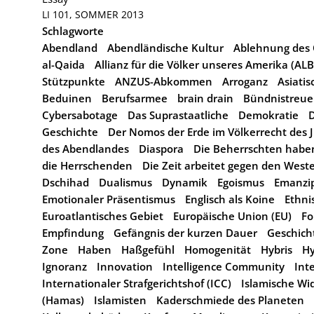
LI 101, SOMMER 2013
Schlagworte
Abendland
Abendländische Kultur
Ablehnung des 
al-Qaida
Allianz für die Völker unseres Amerika (AL
Stützpunkte
ANZUS-Abkommen
Arroganz
Asiati
Beduinen
Berufsarmee
brain drain
Bündnistreue
Cybersabotage
Das Suprastaatliche
Demokratie
D
Geschichte
Der Nomos der Erde im Völkerrecht des 
des Abendlandes
Diaspora
Die Beherrschten haben
die Herrschenden
Die Zeit arbeitet gegen den West
Dschihad
Dualismus
Dynamik
Egoismus
Emanzip
Emotionaler Präsentismus
Englisch als Koine
Ethni
Euroatlantisches Gebiet
Europäische Union (EU)
Fo
Empfindung
Gefängnis der kurzen Dauer
Geschich
Zone
Haben
Haßgefühl
Homogenität
Hybris
Hy
Ignoranz
Innovation
Intelligence Community
Int
Internationaler Strafgerichtshof (ICC)
Islamische W
(Hamas)
Islamisten
Kaderschmiede des Planeten