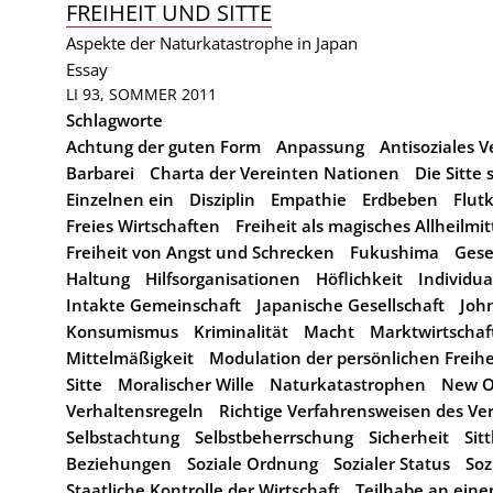
FREIHEIT UND SITTE
Aspekte der Naturkatastrophe in Japan
Essay
LI 93, SOMMER 2011
Schlagworte
Achtung der guten Form
Anpassung
Antisoziales 
Barbarei
Charta der Vereinten Nationen
Die Sitte 
Einzelnen ein
Disziplin
Empathie
Erdbeben
Flut
Freies Wirtschaften
Freiheit als magisches Allheilmit
Freiheit von Angst und Schrecken
Fukushima
Gese
Haltung
Hilfsorganisationen
Höflichkeit
Individu
Intakte Gemeinschaft
Japanische Gesellschaft
Joh
Konsumismus
Kriminalität
Macht
Marktwirtschaf
Mittelmäßigkeit
Modulation der persönlichen Freih
Sitte
Moralischer Wille
Naturkatastrophen
New O
Verhaltensregeln
Richtige Verfahrensweisen des Ve
Selbstachtung
Selbstbeherrschung
Sicherheit
Sitt
Beziehungen
Soziale Ordnung
Sozialer Status
Soz
Staatliche Kontrolle der Wirtschaft
Teilhabe an ein