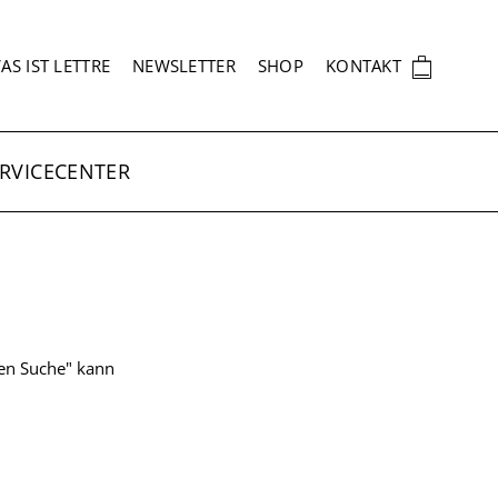
EKUNDÄRNAVIGATION
🛍
AS IST LETTRE
NEWSLETTER
SHOP
KONTAKT
RVICECENTER
ten Suche" kann