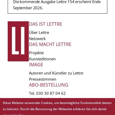
Die kommende Ausgabe Lettre 154 erscheint Ende
September 2026.
DAS IST LETTRE
FUSSZEILE
Über Lettre
Netzwerk
DAS MACHT LETTRE
Projekte
Kunsteditionen
IMAGE
Autoren und Künstler zu Lettre
Pressestimmen
ABO-BESTELLUNG
Tel.
030 30 87 04 62
vertrieb(at)lettre.de
Diese Website verwendet Cookies, um bestmögliche Funktionalität bieten
zu können. Durch die Benutzung der Webseite erklären Sie sich damit
Copyright © 1988 - 2026 Lettre International. All rights reserved.