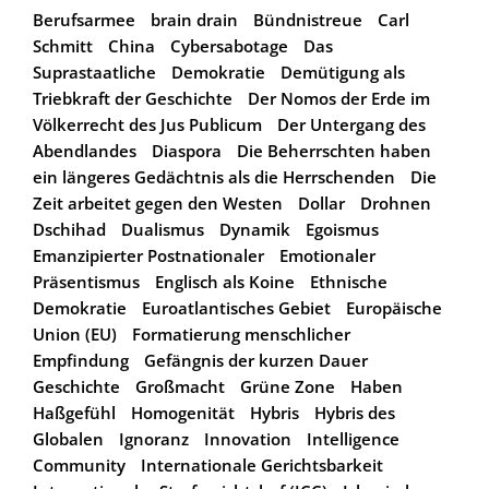
Berufsarmee
brain drain
Bündnistreue
Carl
Schmitt
China
Cybersabotage
Das
Suprastaatliche
Demokratie
Demütigung als
Triebkraft der Geschichte
Der Nomos der Erde im
Völkerrecht des Jus Publicum
Der Untergang des
Abendlandes
Diaspora
Die Beherrschten haben
ein längeres Gedächtnis als die Herrschenden
Die
Zeit arbeitet gegen den Westen
Dollar
Drohnen
Dschihad
Dualismus
Dynamik
Egoismus
Emanzipierter Postnationaler
Emotionaler
Präsentismus
Englisch als Koine
Ethnische
Demokratie
Euroatlantisches Gebiet
Europäische
Union (EU)
Formatierung menschlicher
Empfindung
Gefängnis der kurzen Dauer
Geschichte
Großmacht
Grüne Zone
Haben
Haßgefühl
Homogenität
Hybris
Hybris des
Globalen
Ignoranz
Innovation
Intelligence
Community
Internationale Gerichtsbarkeit