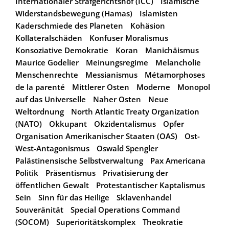
Internationaler Strafgerichtshof (ICC)
Islamische
Widerstandsbewegung (Hamas)
Islamisten
Kaderschmiede des Planeten
Kohäsion
Kollateralschäden
Konfuser Moralismus
Konsoziative Demokratie
Koran
Manichäismus
Maurice Godelier
Meinungsregime
Melancholie
Menschenrechte
Messianismus
Métamorphoses
de la parenté
Mittlerer Osten
Moderne
Monopol
auf das Universelle
Naher Osten
Neue
Weltordnung
North Atlantic Treaty Organization
(NATO)
Okkupant
Okzidentalismus
Opfer
Organisation Amerikanischer Staaten (OAS)
Ost-
West-Antagonismus
Oswald Spengler
Palästinensische Selbstverwaltung
Pax Americana
Politik
Präsentismus
Privatisierung der
öffentlichen Gewalt
Protestantischer Kaptalismus
Sein
Sinn für das Heilige
Sklavenhandel
Souveränität
Special Operations Command
(SOCOM)
Superioritätskomplex
Theokratie