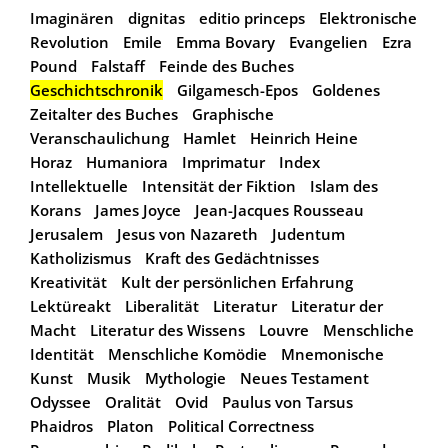
Imaginären
dignitas
editio princeps
Elektronische
Revolution
Emile
Emma Bovary
Evangelien
Ezra
Pound
Falstaff
Feinde des Buches
Geschichtschronik
Gilgamesch-Epos
Goldenes
Zeitalter des Buches
Graphische
Veranschaulichung
Hamlet
Heinrich Heine
Horaz
Humaniora
Imprimatur
Index
Intellektuelle
Intensität der Fiktion
Islam des
Korans
James Joyce
Jean-Jacques Rousseau
Jerusalem
Jesus von Nazareth
Judentum
Katholizismus
Kraft des Gedächtnisses
Kreativität
Kult der persönlichen Erfahrung
Lektüreakt
Liberalität
Literatur
Literatur der
Macht
Literatur des Wissens
Louvre
Menschliche
Identität
Menschliche Komödie
Mnemonische
Kunst
Musik
Mythologie
Neues Testament
Odyssee
Oralität
Ovid
Paulus von Tarsus
Phaidros
Platon
Political Correctness