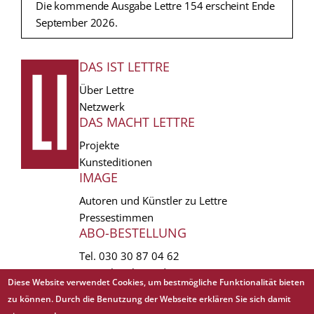
Die kommende Ausgabe Lettre 154 erscheint Ende
September 2026.
DAS IST LETTRE
FUSSZEILE
Über Lettre
Netzwerk
DAS MACHT LETTRE
Projekte
Kunsteditionen
IMAGE
Autoren und Künstler zu Lettre
Pressestimmen
ABO-BESTELLUNG
Tel.
030 30 87 04 62
vertrieb(at)lettre.de
Diese Website verwendet Cookies, um bestmögliche Funktionalität bieten
zu können. Durch die Benutzung der Webseite erklären Sie sich damit