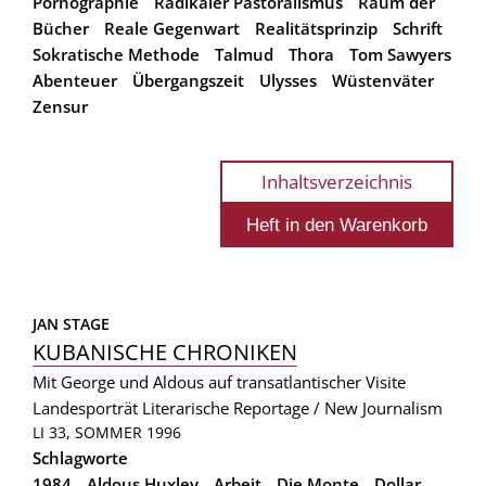
Pornographie
Radikaler Pastoralismus
Raum der
Bücher
Reale Gegenwart
Realitätsprinzip
Schrift
Sokratische Methode
Talmud
Thora
Tom Sawyers
Abenteuer
Übergangszeit
Ulysses
Wüstenväter
Zensur
Inhaltsverzeichnis
JAN STAGE
KUBANISCHE CHRONIKEN
Mit George und Aldous auf transatlantischer Visite
Landesporträt
Literarische Reportage / New Journalism
LI 33, SOMMER 1996
Schlagworte
1984
Aldous Huxley
Arbeit
Die Monte
Dollar