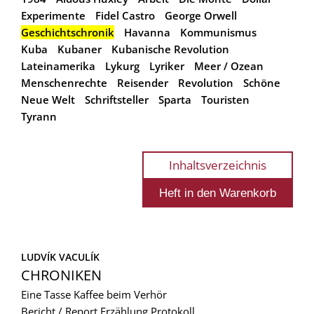
Experimente
Fidel Castro
George Orwell
Geschichtschronik
Havanna
Kommunismus
Kuba
Kubaner
Kubanische Revolution
Lateinamerika
Lykurg
Lyriker
Meer / Ozean
Menschenrechte
Reisender
Revolution
Schöne
Neue Welt
Schriftsteller
Sparta
Touristen
Tyrann
Inhaltsverzeichnis
LUDVÍK VACULÍK
CHRONIKEN
Eine Tasse Kaffee beim Verhör
Bericht / Report
Erzählung
Protokoll