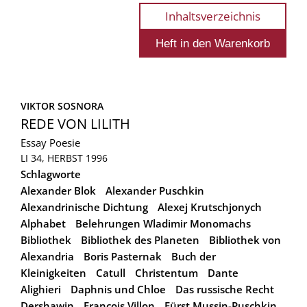
Inhaltsverzeichnis
VIKTOR SOSNORA
REDE VON LILITH
Essay
Poesie
LI 34, HERBST 1996
Schlagworte
Alexander Blok
Alexander Puschkin
Alexandrinische Dichtung
Alexej Krutschjonych
Alphabet
Belehrungen Wladimir Monomachs
Bibliothek
Bibliothek des Planeten
Bibliothek von
Alexandria
Boris Pasternak
Buch der
Kleinigkeiten
Catull
Christentum
Dante
Alighieri
Daphnis und Chloe
Das russische Recht
Dershawin
François Villon
Fürst Mussin-Puschkin