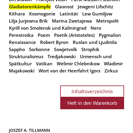
Gladiatorenkämpfe
Glasnost
Jewgeni Lifschitz
Kithara
Kosmogonie
Latinität
Lew Gumiljow
Lilja Jurjewna Brik
Marina Zwetajewa
Metropolit
Kyrill von Smolensk und Kaliningrad
Nero
Perestroika
Poem
Poetik (Aristoteles)
Pygmalion
Renaissance
Robert Byron
Ruslan und Ljudmila
Sappho
Sorbonne
Sowjetvolk
Strophik
Strukturalismus
Tredjakowski
Urmensch und
Spätkultur
Vatikan
Welimir Chlebnikow
Wladimir
Majakowski
Wort von der Heerfahrt Igors
Zirkus
Inhaltsverzeichnis
JOSZEF A. TILLMANN