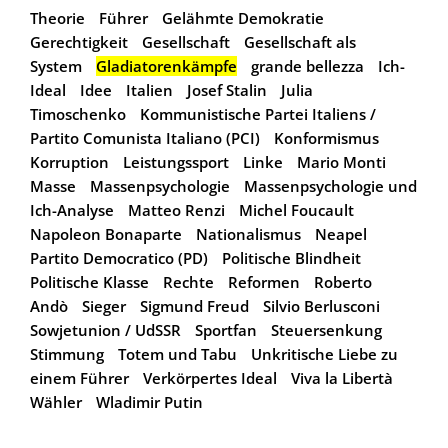
Theorie
Führer
Gelähmte Demokratie
Gerechtigkeit
Gesellschaft
Gesellschaft als
System
Gladiatorenkämpfe
grande bellezza
Ich-
Ideal
Idee
Italien
Josef Stalin
Julia
Timoschenko
Kommunistische Partei Italiens /
Partito Comunista Italiano (PCI)
Konformismus
Korruption
Leistungssport
Linke
Mario Monti
Masse
Massenpsychologie
Massenpsychologie und
Ich-Analyse
Matteo Renzi
Michel Foucault
Napoleon Bonaparte
Nationalismus
Neapel
Partito Democratico (PD)
Politische Blindheit
Politische Klasse
Rechte
Reformen
Roberto
Andò
Sieger
Sigmund Freud
Silvio Berlusconi
Sowjetunion / UdSSR
Sportfan
Steuersenkung
Stimmung
Totem und Tabu
Unkritische Liebe zu
einem Führer
Verkörpertes Ideal
Viva la Libertà
Wähler
Wladimir Putin