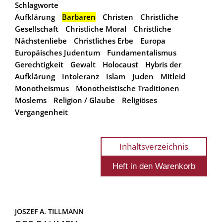
Schlagworte
Aufklärung
Barbaren
Christen
Christliche
Gesellschaft
Christliche Moral
Christliche
Nächstenliebe
Christliches Erbe
Europa
Europäisches Judentum
Fundamentalismus
Gerechtigkeit
Gewalt
Holocaust
Hybris der
Aufklärung
Intoleranz
Islam
Juden
Mitleid
Monotheismus
Monotheistische Traditionen
Moslems
Religion / Glaube
Religiöses
Vergangenheit
Inhaltsverzeichnis
JOSZEF A. TILLMANN