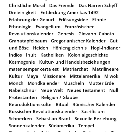
Christliche Moral
Das Fremde
Das Narren Schyff
Dreieinigkeit
Entdeckung Amerikas 1492
Erfahrung der Geburt
Erlösungsidee
Ethnie
Ethnologie
Evangelium
Französischer
Revolutionskalender
Genesis
Giovanni Caboto
Granatapfelbaum
Gregorianischer Kalender
Gut
und Böse
Heiden
Höhlengleichnis
Hopi-Indianer
Indios
Inuit
Katholiken
Kolonialgeschichte
Kosmogonie
Kultur- und Handelsbeziehungen
mater semper certa est
Matriarchat
Matrilineare
Kultur
Maya
Missionare
Mittelamerika
Miwok
Mönch
Mondkalender
Muscheln
Mutter Erde
Nabelschnur
Neue Welt
Neues Testament
Null
Protestanten
Religion / Glaube
Reproduktionskulte
Ritual
Römischer Kalender
Russischer Revolutionskalender
Sacrificium
Schnecken
Sebastian Brant
Sexuelle Beziehung
Sonnenkalender
Südamerika
Tempel