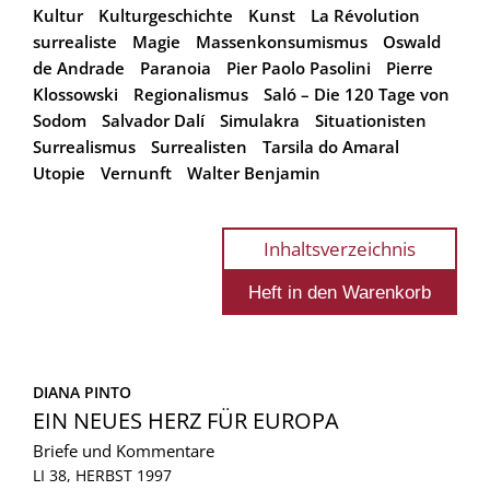
Kultur
Kulturgeschichte
Kunst
La Révolution
surrealiste
Magie
Massenkonsumismus
Oswald
de Andrade
Paranoia
Pier Paolo Pasolini
Pierre
Klossowski
Regionalismus
Saló – Die 120 Tage von
Sodom
Salvador Dalí
Simulakra
Situationisten
Surrealismus
Surrealisten
Tarsila do Amaral
Utopie
Vernunft
Walter Benjamin
Inhaltsverzeichnis
DIANA PINTO
EIN NEUES HERZ FÜR EUROPA
Briefe und Kommentare
LI 38, HERBST 1997