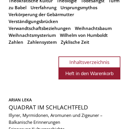
Theokratische Kultur
Theologie
Todesangst
Turm
zu Babel
Urerfahrung
Ursprungsmythos
Verkörperung der Gebärmutter
Verständigungsbrücken
Verwandtschaftsbeziehungen
Weihnachtsbaum
Weihnachtsmysterium
Wilhelm von Humboldt
Zahlen
Zahlensystem
Zyklische Zeit
Inhaltsverzeichnis
ARIAN LEKA
QUADRAT IM SCHLACHTFELD
Illyrer, Myrmidonen, Aromunen und Zigeuner –
Balkanische Erinnerungen
Erinnerung
Kulturgeschichte