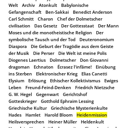
Welt
Archiv
Atonkult
Babylonische
Gefangenschaft
Ben-Sakkai
Benedict Anderson
Carl Schmitt
Charon
Chef der Dolmetscher
civilisation
Das Gesetz
Der Gottesstaat
Der Mann
Moses und die monotheistische Religion
Der
symbolische Tausch und der Tod
Deuteronomium
Diaspora
Die Geburt der Tragödie aus dem Geiste
der Musik
Die Perser
Die Welt ist meine Polis
Diogenes Laertius
Dolmetscher
Don Giovanni
dragoman
Echnaton
Écrasez l'infâme!
Einübung
ins Sterben
Elektronischer Krieg
Elias Canetti
Elysium
Erlösung
Ethischer Kollektivismus
Ewiges
Leben
Freund-Feind-Denken
Friedrich Nietzsche
G. W. Hegel
Gegenwart
Gerichtshof
Gotteskrieger
Gotthold Ephraim Lessing
Griechische Kultur
Griechische Mysterienkulte
Hades
Hamlet
Harold Bloom
Heidenmission
Heilsversprechen
Heiner Müller
Heldenkult