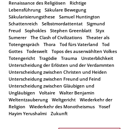
Renaissance des Religiösen
Richtige
Lebensführung
Säkulare Bewegung
Säkularisierungsthese
Samuel Huntington
Schattenreich
Selbstmordattentat
Sigmund
Freud
Sophokles
Stephen Greenblatt
Styx
Sumerer
The Clash of Civilizations
Theater als
Totengespräch
Thora
Tod fürs Vaterland
Tod
Gottes
Todeswelt
Topos des auserwählten Volkes
Totengericht
Tragödie
Trauma
Unsterblichkeit
Unterscheidung der Erlösten und der Verdammten
Unterscheidung zwischen Christen und Heiden
Unterscheidung zwischen Freund und Feind
Unterscheidung zwischen Gläubigen und
Ungläubigen
Voltaire
Walter Benjamin
Weltentzauberung
Weltgericht
Wiederkehr der
Religion
Wiederkehr des Monotheismus
Yosef
Hayim Yerushalmi
Zukunft