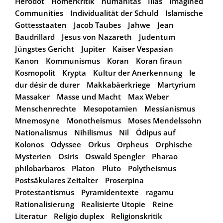
Herodot
Homerkritik
humanitas
Ilias
Imagined
Communities
Individualität der Schuld
Islamische
Gottesstaaten
Jacob Taubes
Jahwe
Jean
Baudrillard
Jesus von Nazareth
Judentum
Jüngstes Gericht
Jupiter
Kaiser Vespasian
Kanon
Kommunismus
Koran
Koran firaun
Kosmopolit
Krypta
Kultur der Anerkennung
le
dur désir de durer
Makkabäerkriege
Martyrium
Massaker
Masse und Macht
Max Weber
Menschenrechte
Mesopotamien
Messianismus
Mnemosyne
Monotheismus
Moses Mendelssohn
Nationalismus
Nihilismus
Nil
Ödipus auf
Kolonos
Odyssee
Orkus
Orpheus
Orphische
Mysterien
Osiris
Oswald Spengler
Pharao
philobarbaros
Platon
Pluto
Polytheismus
Postsäkulares Zeitalter
Proserpina
Protestantismus
Pyramidentexte
ragamu
Rationalisierung
Realisierte Utopie
Reine
Literatur
Religio duplex
Religionskritik