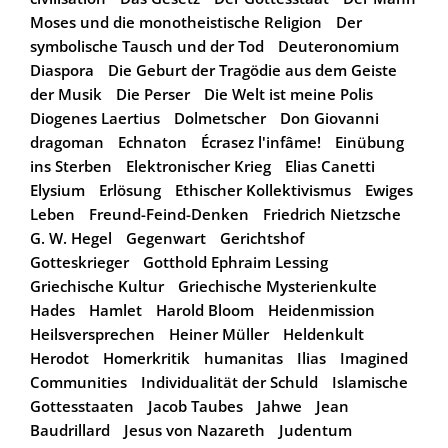
Moses und die monotheistische Religion
Der
symbolische Tausch und der Tod
Deuteronomium
Diaspora
Die Geburt der Tragödie aus dem Geiste
der Musik
Die Perser
Die Welt ist meine Polis
Diogenes Laertius
Dolmetscher
Don Giovanni
dragoman
Echnaton
Écrasez l'infâme!
Einübung
ins Sterben
Elektronischer Krieg
Elias Canetti
Elysium
Erlösung
Ethischer Kollektivismus
Ewiges
Leben
Freund-Feind-Denken
Friedrich Nietzsche
G. W. Hegel
Gegenwart
Gerichtshof
Gotteskrieger
Gotthold Ephraim Lessing
Griechische Kultur
Griechische Mysterienkulte
Hades
Hamlet
Harold Bloom
Heidenmission
Heilsversprechen
Heiner Müller
Heldenkult
Herodot
Homerkritik
humanitas
Ilias
Imagined
Communities
Individualität der Schuld
Islamische
Gottesstaaten
Jacob Taubes
Jahwe
Jean
Baudrillard
Jesus von Nazareth
Judentum