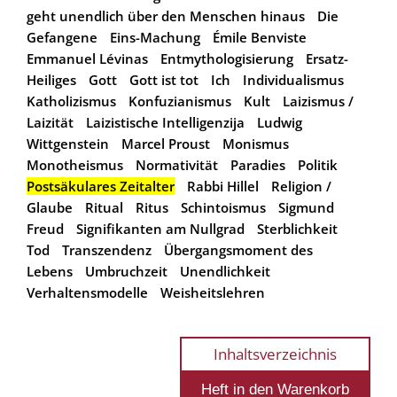
geht unendlich über den Menschen hinaus
Die
Gefangene
Eins-Machung
Émile Benviste
Emmanuel Lévinas
Entmythologisierung
Ersatz-
Heiliges
Gott
Gott ist tot
Ich
Individualismus
Katholizismus
Konfuzianismus
Kult
Laizismus /
Laizität
Laizistische Intelligenzija
Ludwig
Wittgenstein
Marcel Proust
Monismus
Monotheismus
Normativität
Paradies
Politik
Postsäkulares Zeitalter
Rabbi Hillel
Religion /
Glaube
Ritual
Ritus
Schintoismus
Sigmund
Freud
Signifikanten am Nullgrad
Sterblichkeit
Tod
Transzendenz
Übergangsmoment des
Lebens
Umbruchzeit
Unendlichkeit
Verhaltensmodelle
Weisheitslehren
Inhaltsverzeichnis