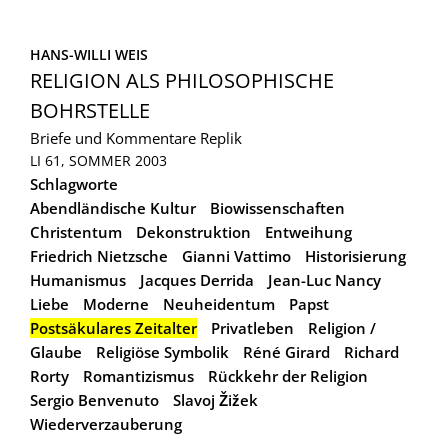
HANS-WILLI WEIS
RELIGION ALS PHILOSOPHISCHE
BOHRSTELLE
Briefe und Kommentare
Replik
LI 61, SOMMER 2003
Schlagworte
Abendländische Kultur
Biowissenschaften
Christentum
Dekonstruktion
Entweihung
Friedrich Nietzsche
Gianni Vattimo
Historisierung
Humanismus
Jacques Derrida
Jean-Luc Nancy
Liebe
Moderne
Neuheidentum
Papst
Postsäkulares Zeitalter
Privatleben
Religion /
Glaube
Religiöse Symbolik
Réné Girard
Richard
Rorty
Romantizismus
Rückkehr der Religion
Sergio Benvenuto
Slavoj Žižek
Wiederverzauberung