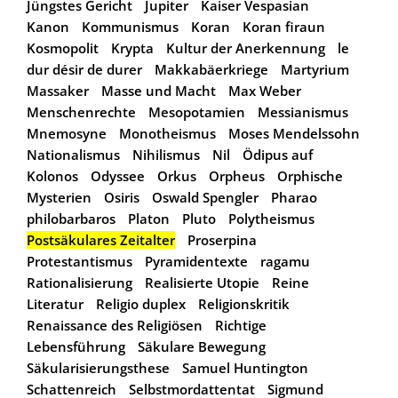
Jüngstes Gericht
Jupiter
Kaiser Vespasian
Kanon
Kommunismus
Koran
Koran firaun
Kosmopolit
Krypta
Kultur der Anerkennung
le
dur désir de durer
Makkabäerkriege
Martyrium
Massaker
Masse und Macht
Max Weber
Menschenrechte
Mesopotamien
Messianismus
Mnemosyne
Monotheismus
Moses Mendelssohn
Nationalismus
Nihilismus
Nil
Ödipus auf
Kolonos
Odyssee
Orkus
Orpheus
Orphische
Mysterien
Osiris
Oswald Spengler
Pharao
philobarbaros
Platon
Pluto
Polytheismus
Postsäkulares Zeitalter
Proserpina
Protestantismus
Pyramidentexte
ragamu
Rationalisierung
Realisierte Utopie
Reine
Literatur
Religio duplex
Religionskritik
Renaissance des Religiösen
Richtige
Lebensführung
Säkulare Bewegung
Säkularisierungsthese
Samuel Huntington
Schattenreich
Selbstmordattentat
Sigmund