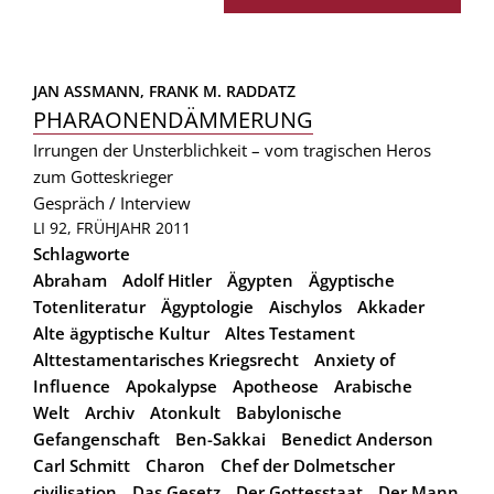
JAN ASSMANN, 
FRANK M. RADDATZ
PHARAONENDÄMMERUNG
Irrungen der Unsterblichkeit – vom tragischen Heros
zum Gotteskrieger
Gespräch / Interview
LI 92, FRÜHJAHR 2011
Schlagworte
Abraham
Adolf Hitler
Ägypten
Ägyptische
Totenliteratur
Ägyptologie
Aischylos
Akkader
Alte ägyptische Kultur
Altes Testament
Alttestamentarisches Kriegsrecht
Anxiety of
Influence
Apokalypse
Apotheose
Arabische
Welt
Archiv
Atonkult
Babylonische
Gefangenschaft
Ben-Sakkai
Benedict Anderson
Carl Schmitt
Charon
Chef der Dolmetscher
civilisation
Das Gesetz
Der Gottesstaat
Der Mann