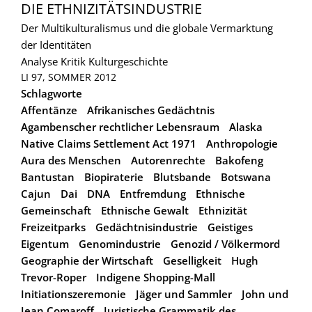
DIE ETHNIZITÄTSINDUSTRIE
Der Multikulturalismus und die globale Vermarktung
der Identitäten
Analyse
Kritik
Kulturgeschichte
LI 97, SOMMER 2012
Schlagworte
Affentänze
Afrikanisches Gedächtnis
Agambenscher rechtlicher Lebensraum
Alaska
Native Claims Settlement Act 1971
Anthropologie
Aura des Menschen
Autorenrechte
Bakofeng
Bantustan
Biopiraterie
Blutsbande
Botswana
Cajun
Dai
DNA
Entfremdung
Ethnische
Gemeinschaft
Ethnische Gewalt
Ethnizität
Freizeitparks
Gedächtnisindustrie
Geistiges
Eigentum
Genomindustrie
Genozid / Völkermord
Geographie der Wirtschaft
Geselligkeit
Hugh
Trevor-Roper
Indigene Shopping-Mall
Initiationszeremonie
Jäger und Sammler
John und
Jean Comaroff
Juristische Grammatik des