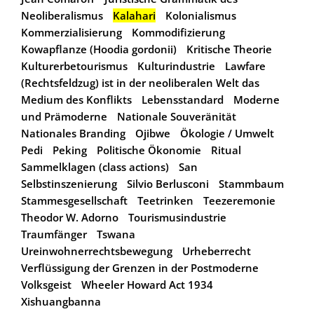
Neoliberalismus
Kalahari
Kolonialismus
Kommerzialisierung
Kommodifizierung
Kowapflanze (Hoodia gordonii)
Kritische Theorie
Kulturerbetourismus
Kulturindustrie
Lawfare
(Rechtsfeldzug) ist in der neoliberalen Welt das
Medium des Konflikts
Lebensstandard
Moderne
und Prämoderne
Nationale Souveränität
Nationales Branding
Ojibwe
Ökologie / Umwelt
Pedi
Peking
Politische Ökonomie
Ritual
Sammelklagen (class actions)
San
Selbstinszenierung
Silvio Berlusconi
Stammbaum
Stammesgesellschaft
Teetrinken
Teezeremonie
Theodor W. Adorno
Tourismusindustrie
Traumfänger
Tswana
Ureinwohnerrechtsbewegung
Urheberrecht
Verflüssigung der Grenzen in der Postmoderne
Volksgeist
Wheeler Howard Act 1934
Xishuangbanna