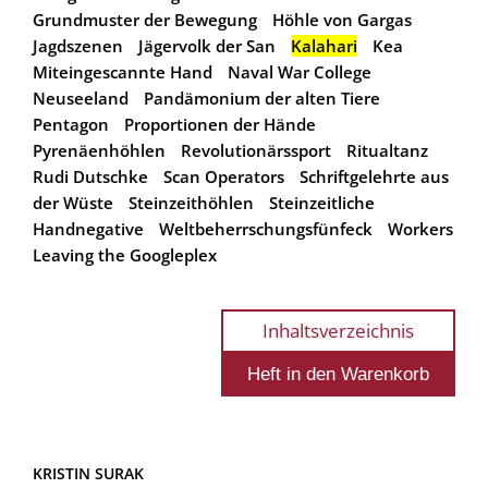
Grundmuster der Bewegung
Höhle von Gargas
Jagdszenen
Jägervolk der San
Kalahari
Kea
Miteingescannte Hand
Naval War College
Neuseeland
Pandämonium der alten Tiere
Pentagon
Proportionen der Hände
Pyrenäenhöhlen
Revolutionärssport
Ritualtanz
Rudi Dutschke
Scan Operators
Schriftgelehrte aus
der Wüste
Steinzeithöhlen
Steinzeitliche
Handnegative
Weltbeherrschungsfünfeck
Workers
Leaving the Googleplex
Inhaltsverzeichnis
KRISTIN SURAK