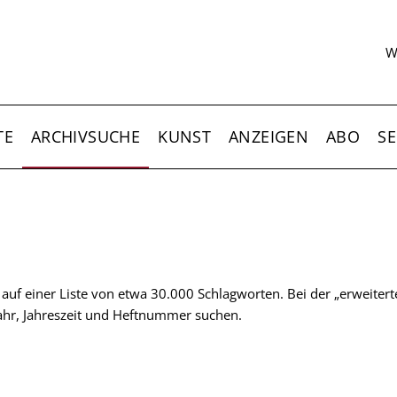
S
W
TE
ARCHIVSUCHE
KUNST
ANZEIGEN
ABO
SE
t auf einer Liste von etwa 30.000 Schlagworten. Bei der „erweiter
 Jahr, Jahreszeit und Heftnummer suchen.