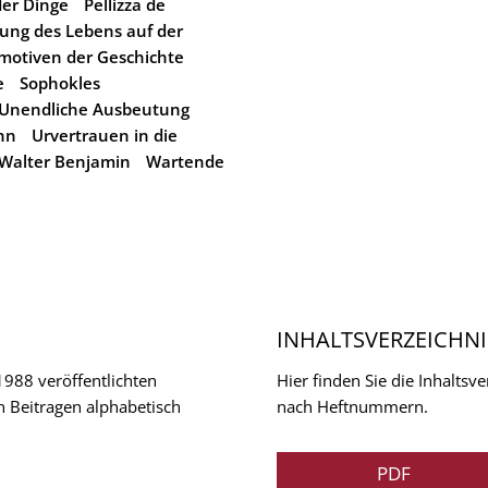
er Dinge
Pellizza de
rung des Lebens auf der
motiven der Geschichte
e
Sophokles
Unendliche Ausbeutung
hn
Urvertrauen in die
Walter Benjamin
Wartende
INHALTSVERZEICHNI
 1988 veröffentlichten
Hier finden Sie die Inhalts
n Beitragen alphabetisch
nach Heftnummern.
PDF