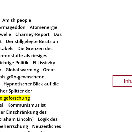
Amish people
Armageddon
Atomenergie
welle
Charney-Report
Das
t
Der stillgelegte Besitz an
ktakels
Die Grenzen des
rennstoffe als riesiges
chtige Politik
El Lissitzky
n
Global warming
Great
als grün-gewaschene
Inh
Hypnotischer Blick auf die
cher Splitter der
olgeforschung
el
Kommunismus ist
der Einschränkung des
braham Lincoln)
Logik des
beherrschung
Neuzeitliches