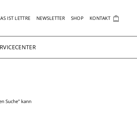
EKUNDÄRNAVIGATION
🛍
AS IST LETTRE
NEWSLETTER
SHOP
KONTAKT
RVICECENTER
ten Suche" kann