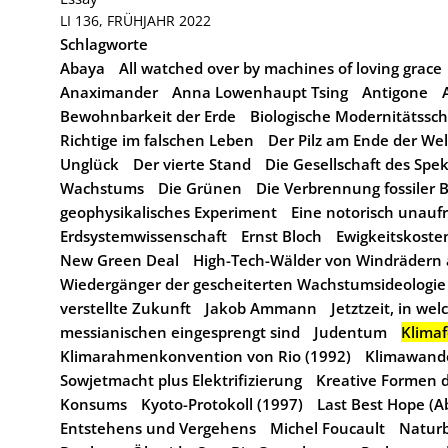
LI 136, FRÜHJAHR 2022
Schlagworte
Abaya
All watched over by machines of loving grace
Anaximander
Anna Lowenhaupt Tsing
Antigone
Bewohnbarkeit der Erde
Biologische Modernitätssch
Richtige im falschen Leben
Der Pilz am Ende der Wel
Unglück
Der vierte Stand
Die Gesellschaft des Spe
Wachstums
Die Grünen
Die Verbrennung fossiler B
geophysikalisches Experiment
Eine notorisch unaufri
Erdsystemwissenschaft
Ernst Bloch
Ewigkeitskoste
New Green Deal
High-Tech-Wälder von Windrädern 
Wiedergänger der gescheiterten Wachstumsideologie
verstellte Zukunft
Jakob Ammann
Jetztzeit, in wel
messianischen eingesprengt sind
Judentum
Klimaf
Klimarahmenkonvention von Rio (1992)
Klimawand
Sowjetmacht plus Elektrifizierung
Kreative Formen 
Konsums
Kyoto-Protokoll (1997)
Last Best Hope (A
Entstehens und Vergehens
Michel Foucault
Natur