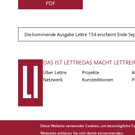
PDF
Die kommende Ausgabe Lettre 154 erscheint Ende Se
DAS IST LETTRE
DAS MACHT LETTRE
I
FUSSZEILE
Über Lettre
Projekte
A
Netzwerk
Kunsteditionen
P
Diese Website verwendet Cookies, um bestmögliche Fu
Copyright © 1988 - 2026 Lettre International. All rights reserved.
Webseite erklären Sie sich damit einverstanden.