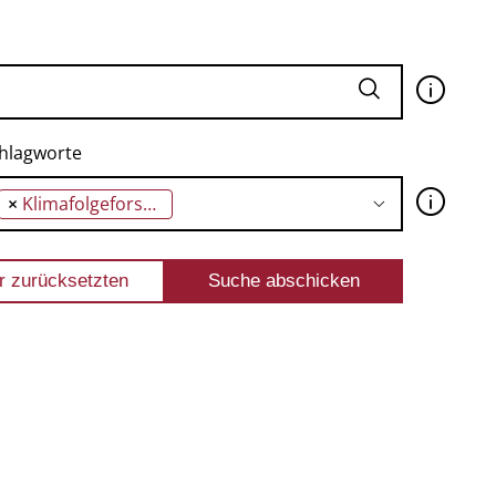
🛈
hlagworte
🛈
×
Klimafolgeforschung