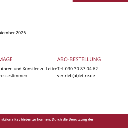
ptember 2026.
MAGE
ABO-BESTELLUNG
utoren und Künstler zu Lettre
Tel.
030 30 87 04 62
ressestimmen
vertrieb(at)lettre.de
nktionalität bieten zu können. Durch die Benutzung der
EXTR
AGB
Abo 