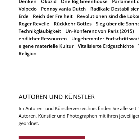
Denken
Ökozid
One Big Greenhouse
Parlament d
Volpedo
Pennsylvania Dutch
Radikale Destabilisie
Erde
Reich der Freiheit
Revolutionen sind die Loko
Roger Revelle
Rückkehr Gottes
Sieg über die Sonn
Technikgläubigkeit
Un-Konferenz von Paris (2015)
endlicher Ressourcen
Ungehemmter Fortschrittswa
eigene materielle Kultur
Vitalisierte Erdgeschichte
Religion
AUTOREN UND KÜNSTLER
Im Autoren- und Künstlerverzeichnis finden Sie alle seit
Autoren, Künstler und Photographen mit ihren jeweilige
geordnet.