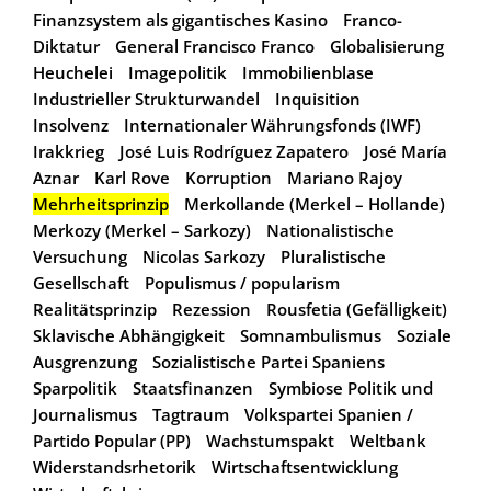
Finanzsystem als gigantisches Kasino
Franco-
Diktatur
General Francisco Franco
Globalisierung
Heuchelei
Imagepolitik
Immobilienblase
Industrieller Strukturwandel
Inquisition
Insolvenz
Internationaler Währungsfonds (IWF)
Irakkrieg
José Luis Rodríguez Zapatero
José María
Aznar
Karl Rove
Korruption
Mariano Rajoy
Mehrheitsprinzip
Merkollande (Merkel – Hollande)
Merkozy (Merkel – Sarkozy)
Nationalistische
Versuchung
Nicolas Sarkozy
Pluralistische
Gesellschaft
Populismus / popularism
Realitätsprinzip
Rezession
Rousfetia (Gefälligkeit)
Sklavische Abhängigkeit
Somnambulismus
Soziale
Ausgrenzung
Sozialistische Partei Spaniens
Sparpolitik
Staatsfinanzen
Symbiose Politik und
Journalismus
Tagtraum
Volkspartei Spanien /
Partido Popular (PP)
Wachstumspakt
Weltbank
Widerstandsrhetorik
Wirtschaftsentwicklung