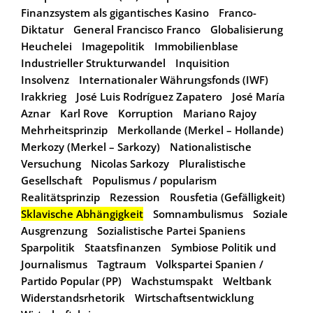
Finanzsystem als gigantisches Kasino
Franco-
Diktatur
General Francisco Franco
Globalisierung
Heuchelei
Imagepolitik
Immobilienblase
Industrieller Strukturwandel
Inquisition
Insolvenz
Internationaler Währungsfonds (IWF)
Irakkrieg
José Luis Rodríguez Zapatero
José María
Aznar
Karl Rove
Korruption
Mariano Rajoy
Mehrheitsprinzip
Merkollande (Merkel – Hollande)
Merkozy (Merkel – Sarkozy)
Nationalistische
Versuchung
Nicolas Sarkozy
Pluralistische
Gesellschaft
Populismus / popularism
Realitätsprinzip
Rezession
Rousfetia (Gefälligkeit)
Sklavische Abhängigkeit
Somnambulismus
Soziale
Ausgrenzung
Sozialistische Partei Spaniens
Sparpolitik
Staatsfinanzen
Symbiose Politik und
Journalismus
Tagtraum
Volkspartei Spanien /
Partido Popular (PP)
Wachstumspakt
Weltbank
Widerstandsrhetorik
Wirtschaftsentwicklung