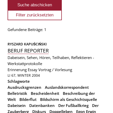
Gefundene Beiträge: 1
RYSZARD KAPUŚCIŃSKI
BERUF REPORTER
Dabeisein, Sehen, Hören, Teilhaben, Reflektieren -
Werkstattprotokolle
Erinnerung
Essay
Vortrag / Vorlesung
LI 67, WINTER 2004
Schlagworte
Ausdrucksgrenzen
Auslandskorrespondent
Belletristik
Bescheidenheit
Beschreibung der
Welt
Bilderflut
Bildschirm als Geschichtsquelle
Dabeisein
Datenbanken
Der Fußballkrieg
Der
Zauberberg
Diskurs
Doppelleben
Egon Erwin