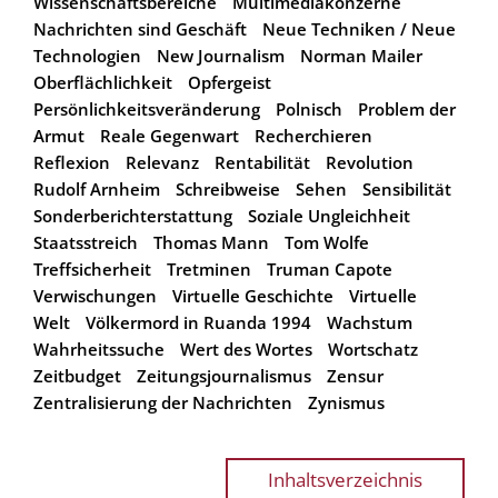
Wissenschaftsbereiche
Multimediakonzerne
Nachrichten sind Geschäft
Neue Techniken / Neue
Technologien
New Journalism
Norman Mailer
Oberflächlichkeit
Opfergeist
Persönlichkeitsveränderung
Polnisch
Problem der
Armut
Reale Gegenwart
Recherchieren
Reflexion
Relevanz
Rentabilität
Revolution
Rudolf Arnheim
Schreibweise
Sehen
Sensibilität
Sonderberichterstattung
Soziale Ungleichheit
Staatsstreich
Thomas Mann
Tom Wolfe
Treffsicherheit
Tretminen
Truman Capote
Verwischungen
Virtuelle Geschichte
Virtuelle
Welt
Völkermord in Ruanda 1994
Wachstum
Wahrheitssuche
Wert des Wortes
Wortschatz
Zeitbudget
Zeitungsjournalismus
Zensur
Zentralisierung der Nachrichten
Zynismus
Inhaltsverzeichnis