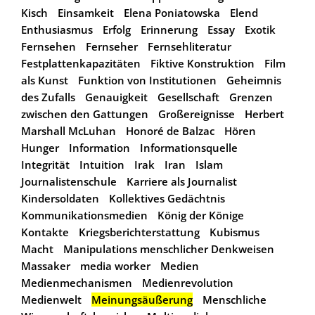
Kisch
Einsamkeit
Elena Poniatowska
Elend
Enthusiasmus
Erfolg
Erinnerung
Essay
Exotik
Fernsehen
Fernseher
Fernsehliteratur
Festplattenkapazitäten
Fiktive Konstruktion
Film
als Kunst
Funktion von Institutionen
Geheimnis
des Zufalls
Genauigkeit
Gesellschaft
Grenzen
zwischen den Gattungen
Großereignisse
Herbert
Marshall McLuhan
Honoré de Balzac
Hören
Hunger
Information
Informationsquelle
Integrität
Intuition
Irak
Iran
Islam
Journalistenschule
Karriere als Journalist
Kindersoldaten
Kollektives Gedächtnis
Kommunikationsmedien
König der Könige
Kontakte
Kriegsberichterstattung
Kubismus
Macht
Manipulations menschlicher Denkweisen
Massaker
media worker
Medien
Medienmechanismen
Medienrevolution
Medienwelt
Meinungsäußerung
Menschliche