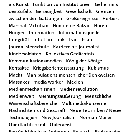
als Kunst
Funktion von Institutionen
Geheimnis
des Zufalls
Genauigkeit
Gesellschaft
Grenzen
zwischen den Gattungen
Großereignisse
Herbert
Marshall McLuhan
Honoré de Balzac
Hören
Hunger
Information
Informationsquelle
Integrität
Intuition
Irak
Iran
Islam
Journalistenschule
Karriere als Journalist
Kindersoldaten
Kollektives Gedächtnis
Kommunikationsmedien
König der Könige
Kontakte
Kriegsberichterstattung
Kubismus
Macht
Manipulations menschlicher Denkweisen
Massaker
media worker
Medien
Medienmechanismen
Medienrevolution
Medienwelt
Meinungsäußerung
Menschliche
Wissenschaftsbereiche
Multimediakonzerne
Nachrichten sind Geschäft
Neue Techniken / Neue
Technologien
New Journalism
Norman Mailer
Oberflächlichkeit
Opfergeist
Persönlichkeitsveränderung
Polnisch
Problem der