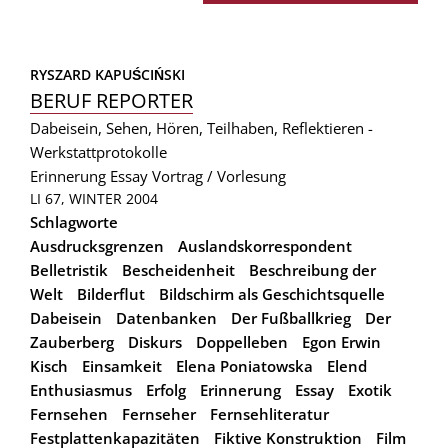
RYSZARD KAPUŚCIŃSKI
BERUF REPORTER
Dabeisein, Sehen, Hören, Teilhaben, Reflektieren -
Werkstattprotokolle
Erinnerung
Essay
Vortrag / Vorlesung
LI 67, WINTER 2004
Schlagworte
Ausdrucksgrenzen
Auslandskorrespondent
Belletristik
Bescheidenheit
Beschreibung der
Welt
Bilderflut
Bildschirm als Geschichtsquelle
Dabeisein
Datenbanken
Der Fußballkrieg
Der
Zauberberg
Diskurs
Doppelleben
Egon Erwin
Kisch
Einsamkeit
Elena Poniatowska
Elend
Enthusiasmus
Erfolg
Erinnerung
Essay
Exotik
Fernsehen
Fernseher
Fernsehliteratur
Festplattenkapazitäten
Fiktive Konstruktion
Film