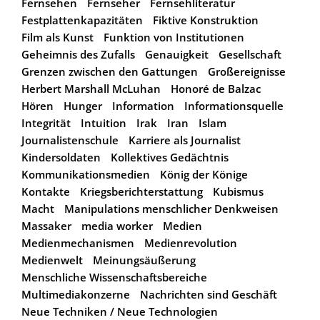
Fernsehen
Fernseher
Fernsehliteratur
Festplattenkapazitäten
Fiktive Konstruktion
Film als Kunst
Funktion von Institutionen
Geheimnis des Zufalls
Genauigkeit
Gesellschaft
Grenzen zwischen den Gattungen
Großereignisse
Herbert Marshall McLuhan
Honoré de Balzac
Hören
Hunger
Information
Informationsquelle
Integrität
Intuition
Irak
Iran
Islam
Journalistenschule
Karriere als Journalist
Kindersoldaten
Kollektives Gedächtnis
Kommunikationsmedien
König der Könige
Kontakte
Kriegsberichterstattung
Kubismus
Macht
Manipulations menschlicher Denkweisen
Massaker
media worker
Medien
Medienmechanismen
Medienrevolution
Medienwelt
Meinungsäußerung
Menschliche Wissenschaftsbereiche
Multimediakonzerne
Nachrichten sind Geschäft
Neue Techniken / Neue Technologien