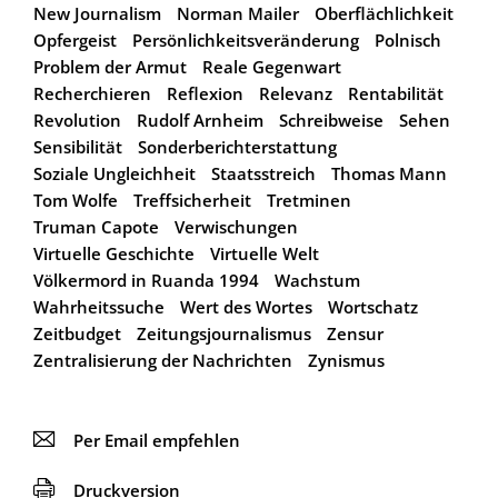
New Journalism
Norman Mailer
Oberflächlichkeit
Opfergeist
Persönlichkeitsveränderung
Polnisch
Problem der Armut
Reale Gegenwart
Recherchieren
Reflexion
Relevanz
Rentabilität
Revolution
Rudolf Arnheim
Schreibweise
Sehen
Sensibilität
Sonderberichterstattung
Soziale Ungleichheit
Staatsstreich
Thomas Mann
Tom Wolfe
Treffsicherheit
Tretminen
Truman Capote
Verwischungen
Virtuelle Geschichte
Virtuelle Welt
Völkermord in Ruanda 1994
Wachstum
Wahrheitssuche
Wert des Wortes
Wortschatz
Zeitbudget
Zeitungsjournalismus
Zensur
Zentralisierung der Nachrichten
Zynismus
📧
Per Email empfehlen
🖨
Druckversion