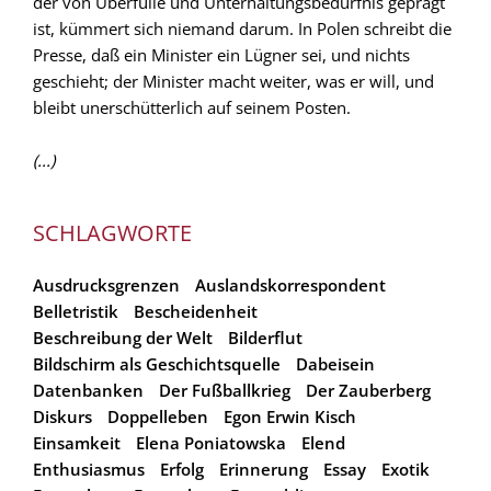
der von Überfülle und Unterhaltungsbedürfnis geprägt
ist, kümmert sich niemand darum. In Polen schreibt die
Presse, daß ein Minister ein Lügner sei, und nichts
geschieht; der Minister macht weiter, was er will, und
bleibt unerschütterlich auf seinem Posten.
(...)
SCHLAGWORTE
Ausdrucksgrenzen
Auslandskorrespondent
Belletristik
Bescheidenheit
Beschreibung der Welt
Bilderflut
Bildschirm als Geschichtsquelle
Dabeisein
Datenbanken
Der Fußballkrieg
Der Zauberberg
Diskurs
Doppelleben
Egon Erwin Kisch
Einsamkeit
Elena Poniatowska
Elend
Enthusiasmus
Erfolg
Erinnerung
Essay
Exotik