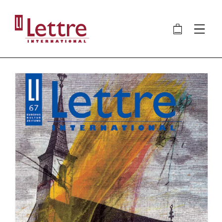
Direkt
zum
🛍
⋮
Inhalt