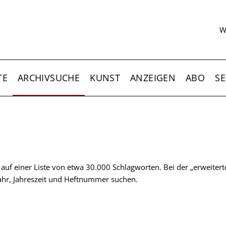
S
W
TE
ARCHIVSUCHE
KUNST
ANZEIGEN
ABO
SE
t auf einer Liste von etwa 30.000 Schlagworten. Bei der „erweiter
 Jahr, Jahreszeit und Heftnummer suchen.