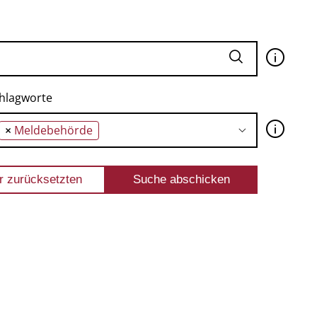
🛈
hlagworte
🛈
×
Meldebehörde