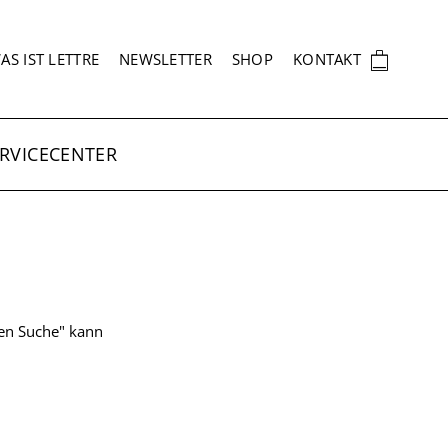
EKUNDÄRNAVIGATION
🛍
AS IST LETTRE
NEWSLETTER
SHOP
KONTAKT
RVICECENTER
ten Suche" kann