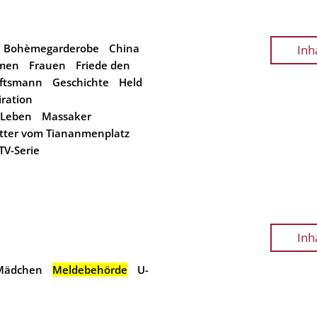
Bohèmegarderobe
China
Inh
men
Frauen
Friede den
ftsmann
Geschichte
Held
ration
 Leben
Massaker
ter vom Tiananmenplatz
TV-Serie
Inh
Mädchen
Meldebehörde
U-