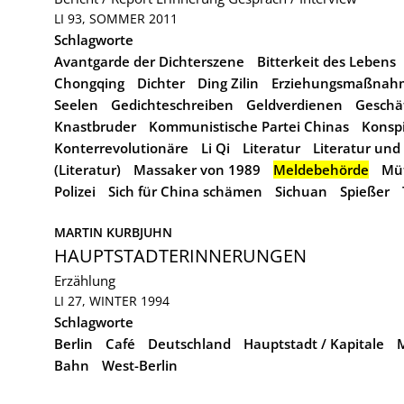
LI 93, SOMMER 2011
Schlagworte
Avantgarde der Dichterszene
Bitterkeit des Lebens
Chongqing
Dichter
Ding Zilin
Erziehungsmaßnah
Seelen
Gedichteschreiben
Geldverdienen
Geschä
Knastbruder
Kommunistische Partei Chinas
Konspi
Konterrevolutionäre
Li Qi
Literatur
Literatur und
(Literatur)
Massaker von 1989
Meldebehörde
Müt
Polizei
Sich für China schämen
Sichuan
Spießer
MARTIN KURBJUHN
HAUPTSTADTERINNERUNGEN
Erzählung
LI 27, WINTER 1994
Schlagworte
Berlin
Café
Deutschland
Hauptstadt / Kapitale
Bahn
West-Berlin