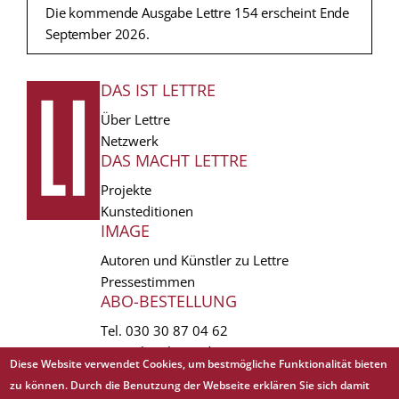
Die kommende Ausgabe Lettre 154 erscheint Ende
September 2026.
DAS IST LETTRE
FUSSZEILE
Über Lettre
Netzwerk
DAS MACHT LETTRE
Projekte
Kunsteditionen
IMAGE
Autoren und Künstler zu Lettre
Pressestimmen
ABO-BESTELLUNG
Tel.
030 30 87 04 62
vertrieb(at)lettre.de
Diese Website verwendet Cookies, um bestmögliche Funktionalität bieten
zu können. Durch die Benutzung der Webseite erklären Sie sich damit