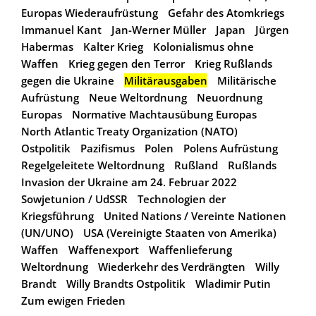
Europas Wiederaufrüstung
Gefahr des Atomkriegs
Immanuel Kant
Jan-Werner Müller
Japan
Jürgen
Habermas
Kalter Krieg
Kolonialismus ohne
Waffen
Krieg gegen den Terror
Krieg Rußlands
gegen die Ukraine
Militärausgaben
Militärische
Aufrüstung
Neue Weltordnung
Neuordnung
Europas
Normative Machtausübung Europas
North Atlantic Treaty Organization (NATO)
Ostpolitik
Pazifismus
Polen
Polens Aufrüstung
Regelgeleitete Weltordnung
Rußland
Rußlands
Invasion der Ukraine am 24. Februar 2022
Sowjetunion / UdSSR
Technologien der
Kriegsführung
United Nations / Vereinte Nationen
(UN/UNO)
USA (Vereinigte Staaten von Amerika)
Waffen
Waffenexport
Waffenlieferung
Weltordnung
Wiederkehr des Verdrängten
Willy
Brandt
Willy Brandts Ostpolitik
Wladimir Putin
Zum ewigen Frieden