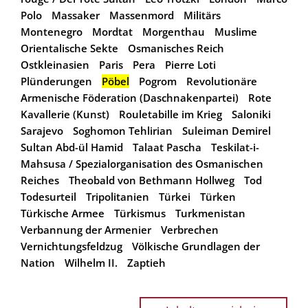
Polo
Massaker
Massenmord
Militärs
Montenegro
Mordtat
Morgenthau
Muslime
Orientalische Sekte
Osmanisches Reich
Ostkleinasien
Paris
Pera
Pierre Loti
Plünderungen
Pöbel
Pogrom
Revolutionäre
Armenische Föderation (Daschnakenpartei)
Rote
Kavallerie (Kunst)
Rouletabille im Krieg
Saloniki
Sarajevo
Soghomon Tehlirian
Suleiman Demirel
Sultan Abd-ül Hamid
Talaat Pascha
Teskilat-i-
Mahsusa / Spezialorganisation des Osmanischen
Reiches
Theobald von Bethmann Hollweg
Tod
Todesurteil
Tripolitanien
Türkei
Türken
Türkische Armee
Türkismus
Turkmenistan
Verbannung der Armenier
Verbrechen
Vernichtungsfeldzug
Völkische Grundlagen der
Nation
Wilhelm II.
Zaptieh