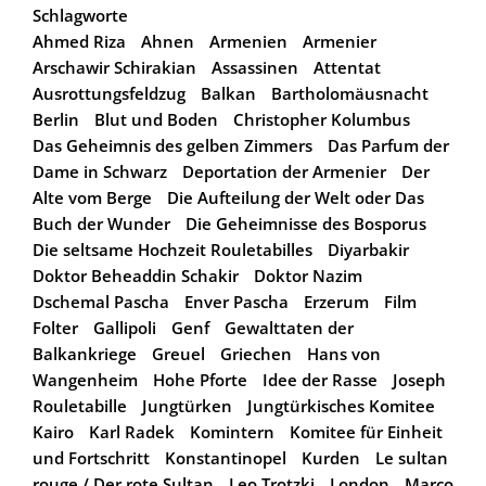
Schlagworte
Ahmed Riza
Ahnen
Armenien
Armenier
Arschawir Schirakian
Assassinen
Attentat
Ausrottungsfeldzug
Balkan
Bartholomäusnacht
Berlin
Blut und Boden
Christopher Kolumbus
Das Geheimnis des gelben Zimmers
Das Parfum der
Dame in Schwarz
Deportation der Armenier
Der
Alte vom Berge
Die Aufteilung der Welt oder Das
Buch der Wunder
Die Geheimnisse des Bosporus
Die seltsame Hochzeit Rouletabilles
Diyarbakir
Doktor Beheaddin Schakir
Doktor Nazim
Dschemal Pascha
Enver Pascha
Erzerum
Film
Folter
Gallipoli
Genf
Gewalttaten der
Balkankriege
Greuel
Griechen
Hans von
Wangenheim
Hohe Pforte
Idee der Rasse
Joseph
Rouletabille
Jungtürken
Jungtürkisches Komitee
Kairo
Karl Radek
Komintern
Komitee für Einheit
und Fortschritt
Konstantinopel
Kurden
Le sultan
rouge / Der rote Sultan
Leo Trotzki
London
Marco