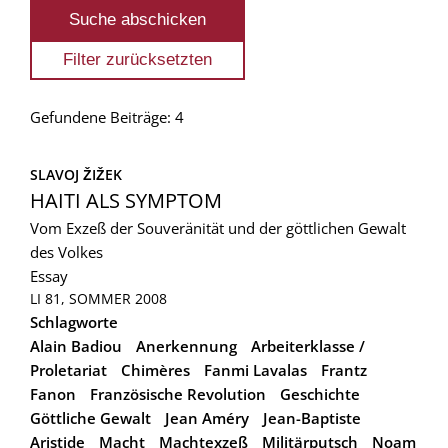
Gefundene Beiträge: 4
SLAVOJ ŽIŽEK
HAITI ALS SYMPTOM
Vom Exzeß der Souveränität und der göttlichen Gewalt
des Volkes
Essay
LI 81, SOMMER 2008
Schlagworte
Alain Badiou
Anerkennung
Arbeiterklasse /
Proletariat
Chimères
Fanmi Lavalas
Frantz
Fanon
Französische Revolution
Geschichte
Göttliche Gewalt
Jean Améry
Jean-Baptiste
Aristide
Macht
Machtexzeß
Militärputsch
Noam