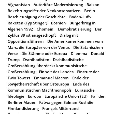
Afghanistan
Autoritäre Modernisierung
Balkan
Bekehrungseifer der Neokonservativen
Berlin
Beschleunigung der Geschichte
Boden-Luft-
Raketen (Typ Stinger)
Bosnien
Bürgerkrieg in
Algerien 1992
Chomeini
Demokratisierung
Der
Zyklus 89 ist ausgeschöpft
Dialog mit
Oppositionsführern
Die Amerikaner kommen vom
Mars, die Europäer von der Venus
Die Satanischen
Verse
Die Stämme oder Europa
Dilemma
Donald
Trump
Dschihadisten
Dschihadistische
Großerzählung überdeckt kommunisitsche
Großerzählung
Einheit des Landes
Einsturz der
Twin Towers
Emmanuel Macron
Ende der
Sowjetherrschaft über Osteuropa
Ende des
kommunistischen Machtmonopols
Eurasische
Ideologie
Europa
Europäische Union (EU)
Fall der
Berliner Mauer
Fatwa gegen Salman Rushdie
Finnlandisierung
François Mitterrand