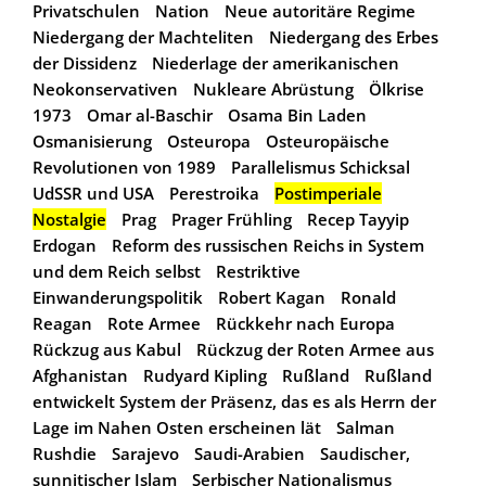
Privatschulen
Nation
Neue autoritäre Regime
Niedergang der Machteliten
Niedergang des Erbes
der Dissidenz
Niederlage der amerikanischen
Neokonservativen
Nukleare Abrüstung
Ölkrise
1973
Omar al-Baschir
Osama Bin Laden
Osmanisierung
Osteuropa
Osteuropäische
Revolutionen von 1989
Parallelismus Schicksal
UdSSR und USA
Perestroika
Postimperiale
Nostalgie
Prag
Prager Frühling
Recep Tayyip
Erdogan
Reform des russischen Reichs in System
und dem Reich selbst
Restriktive
Einwanderungspolitik
Robert Kagan
Ronald
Reagan
Rote Armee
Rückkehr nach Europa
Rückzug aus Kabul
Rückzug der Roten Armee aus
Afghanistan
Rudyard Kipling
Rußland
Rußland
entwickelt System der Präsenz, das es als Herrn der
Lage im Nahen Osten erscheinen lät
Salman
Rushdie
Sarajevo
Saudi-Arabien
Saudischer,
sunnitischer Islam
Serbischer Nationalismus