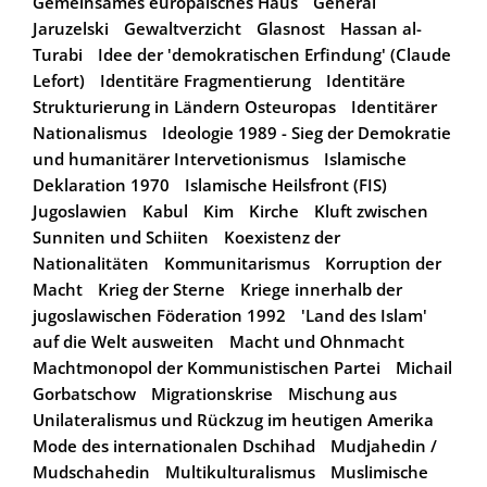
Gemeinsames europäisches Haus
General
Jaruzelski
Gewaltverzicht
Glasnost
Hassan al-
Turabi
Idee der 'demokratischen Erfindung' (Claude
Lefort)
Identitäre Fragmentierung
Identitäre
Strukturierung in Ländern Osteuropas
Identitärer
Nationalismus
Ideologie 1989 - Sieg der Demokratie
und humanitärer Intervetionismus
Islamische
Deklaration 1970
Islamische Heilsfront (FIS)
Jugoslawien
Kabul
Kim
Kirche
Kluft zwischen
Sunniten und Schiiten
Koexistenz der
Nationalitäten
Kommunitarismus
Korruption der
Macht
Krieg der Sterne
Kriege innerhalb der
jugoslawischen Föderation 1992
'Land des Islam'
auf die Welt ausweiten
Macht und Ohnmacht
Machtmonopol der Kommunistischen Partei
Michail
Gorbatschow
Migrationskrise
Mischung aus
Unilateralismus und Rückzug im heutigen Amerika
Mode des internationalen Dschihad
Mudjahedin /
Mudschahedin
Multikulturalismus
Muslimische