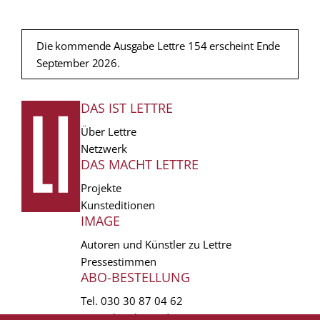
Die kommende Ausgabe Lettre 154 erscheint Ende
September 2026.
DAS IST LETTRE
FUSSZEILE
Über Lettre
Netzwerk
DAS MACHT LETTRE
Projekte
Kunsteditionen
IMAGE
Autoren und Künstler zu Lettre
Pressestimmen
ABO-BESTELLUNG
Tel.
030 30 87 04 62
vertrieb(at)lettre.de