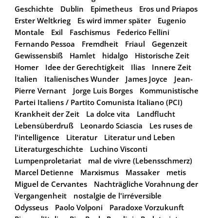
Geschichte
Dublin
Epimetheus
Eros und Priapos
Erster Weltkrieg
Es wird immer später
Eugenio
Montale
Exil
Faschismus
Federico Fellini
Fernando Pessoa
Fremdheit
Friaul
Gegenzeit
Gewissensbiß
Hamlet
hidalgo
Historische Zeit
Homer
Idee der Gerechtigkeit
Ilias
Innere Zeit
Italien
Italienisches Wunder
James Joyce
Jean-
Pierre Vernant
Jorge Luis Borges
Kommunistische
Partei Italiens / Partito Comunista Italiano (PCI)
Krankheit der Zeit
La dolce vita
Landflucht
Lebensüberdruß
Leonardo Sciascia
Les ruses de
l'intelligence
Literatur
Literatur und Leben
Literaturgeschichte
Luchino Visconti
Lumpenproletariat
mal de vivre (Lebensschmerz)
Marcel Detienne
Marxismus
Massaker
metis
Miguel de Cervantes
Nachträgliche Vorahnung der
Vergangenheit
nostalgie de l'irréversible
Odysseus
Paolo Volponi
Paradoxe Vorzukunft