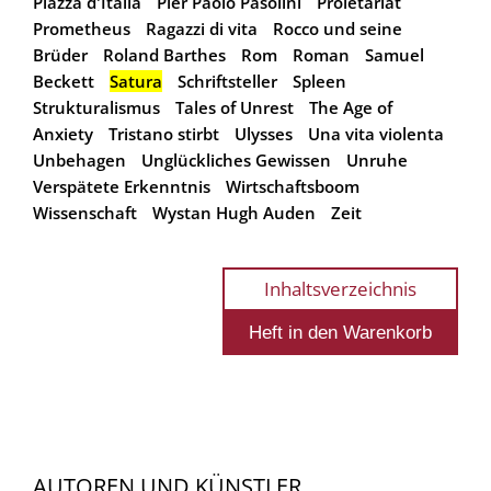
Piazza d'Italia
Pier Paolo Pasolini
Proletariat
Prometheus
Ragazzi di vita
Rocco und seine
Brüder
Roland Barthes
Rom
Roman
Samuel
Beckett
Satura
Schriftsteller
Spleen
Strukturalismus
Tales of Unrest
The Age of
Anxiety
Tristano stirbt
Ulysses
Una vita violenta
Unbehagen
Unglückliches Gewissen
Unruhe
Verspätete Erkenntnis
Wirtschaftsboom
Wissenschaft
Wystan Hugh Auden
Zeit
Inhaltsverzeichnis
AUTOREN UND KÜNSTLER