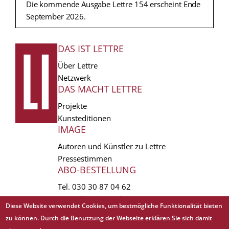
Die kommende Ausgabe Lettre 154 erscheint Ende
September 2026.
DAS IST LETTRE
FUSSZEILE
Über Lettre
Netzwerk
DAS MACHT LETTRE
Projekte
Kunsteditionen
IMAGE
Autoren und Künstler zu Lettre
Pressestimmen
ABO-BESTELLUNG
Tel.
030 30 87 04 62
vertrieb(at)lettre.de
Diese Website verwendet Cookies, um bestmögliche Funktionalität bieten
zu können. Durch die Benutzung der Webseite erklären Sie sich damit