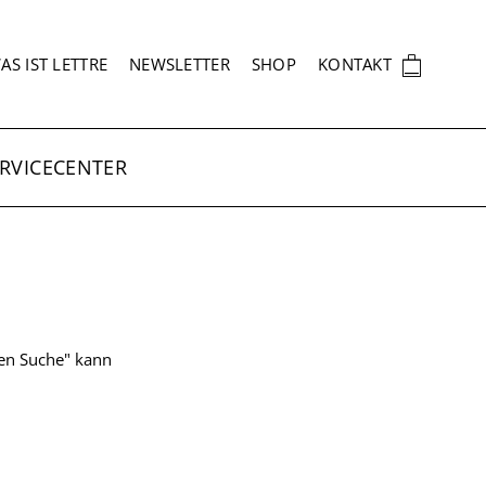
EKUNDÄRNAVIGATION
🛍
AS IST LETTRE
NEWSLETTER
SHOP
KONTAKT
RVICECENTER
ten Suche" kann