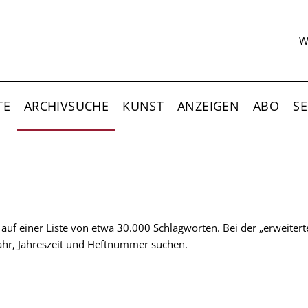
S
W
TE
ARCHIVSUCHE
KUNST
ANZEIGEN
ABO
SE
t auf einer Liste von etwa 30.000 Schlagworten. Bei der „erweiter
 Jahr, Jahreszeit und Heftnummer suchen.