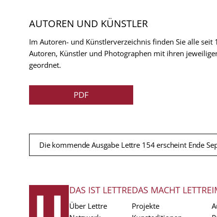
AUTOREN UND KÜNSTLER
Im Autoren- und Künstlerverzeichnis finden Sie alle seit
Autoren, Künstler und Photographen mit ihren jeweilige
geordnet.
PDF
Die kommende Ausgabe Lettre 154 erscheint Ende Se
DAS IST LETTRE
DAS MACHT LETTRE
I
FUSSZEILE
Über Lettre
Projekte
A