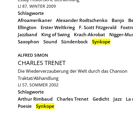
LI 87, WINTER 2009
Schlagworte
Afroamerikaner
Alexander Rodtschenko
Banjo
B
Ellington
Erster Weltkrieg
F. Scott Fitzgerald
Foxtr
Jazzband
King of Swing
Krach-Akrobat
Nigger-Mus
Saxophon
Sound
Sündenbock
Synkope
ALFRED SIMON
CHARLES TRENET
Die Wiederverzauberung der Welt durch das Chanson
Traktat/Abhandlung
LI 57, SOMMER 2002
Schlagworte
Arthur Rimbaud
Charles Trenet
Gedicht
Jazz
La
Poesie
Synkope