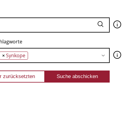
🛈
hlagworte
🛈
×
Synkope