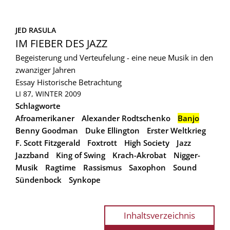
JED RASULA
IM FIEBER DES JAZZ
Begeisterung und Verteufelung - eine neue Musik in den
zwanziger Jahren
Essay
Historische Betrachtung
LI 87, WINTER 2009
Schlagworte
Afroamerikaner
Alexander Rodtschenko
Banjo
Benny Goodman
Duke Ellington
Erster Weltkrieg
F. Scott Fitzgerald
Foxtrott
High Society
Jazz
Jazzband
King of Swing
Krach-Akrobat
Nigger-
Musik
Ragtime
Rassismus
Saxophon
Sound
Sündenbock
Synkope
Inhaltsverzeichnis