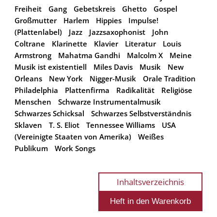
Freiheit
Gang
Gebetskreis
Ghetto
Gospel
Großmutter
Harlem
Hippies
Impulse!
(Plattenlabel)
Jazz
Jazzsaxophonist
John
Coltrane
Klarinette
Klavier
Literatur
Louis
Armstrong
Mahatma Gandhi
Malcolm X
Meine
Musik ist existentiell
Miles Davis
Musik
New
Orleans
New York
Nigger-Musik
Orale Tradition
Philadelphia
Plattenfirma
Radikalität
Religiöse
Menschen
Schwarze Instrumentalmusik
Schwarzes Schicksal
Schwarzes Selbstverständnis
Sklaven
T. S. Eliot
Tennessee Williams
USA
(Vereinigte Staaten von Amerika)
Weißes
Publikum
Work Songs
Inhaltsverzeichnis