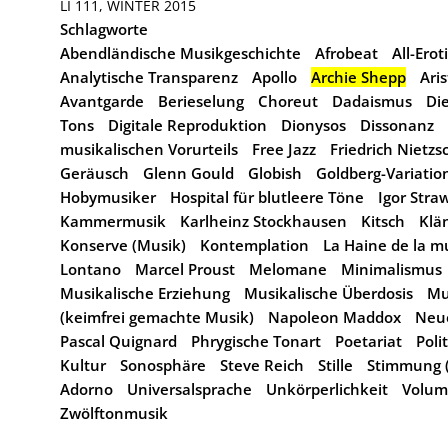
LI 111, WINTER 2015
Schlagworte
Abendländische Musikgeschichte
Afrobeat
All-Erot
Analytische Transparenz
Apollo
Archie Shepp
Aris
Avantgarde
Berieselung
Choreut
Dadaismus
Di
Tons
Digitale Reproduktion
Dionysos
Dissonanz
musikalischen Vorurteils
Free Jazz
Friedrich Nietzs
Geräusch
Glenn Gould
Globish
Goldberg-Variatio
Hobymusiker
Hospital für blutleere Töne
Igor Stra
Kammermusik
Karlheinz Stockhausen
Kitsch
Klä
Konserve (Musik)
Kontemplation
La Haine de la m
Lontano
Marcel Proust
Melomane
Minimalismus
Musikalische Erziehung
Musikalische Überdosis
Mu
(keimfrei gemachte Musik)
Napoleon Maddox
Neu
Pascal Quignard
Phrygische Tonart
Poetariat
Poli
Kultur
Sonosphäre
Steve Reich
Stille
Stimmung 
Adorno
Universalsprache
Unkörperlichkeit
Volum
Zwölftonmusik