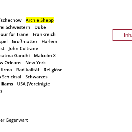
Tschechow
Archie Shepp
rei Schwestern
Duke
Four for Trane
Frankreich
Inh
spel
Großmutter
Harlem
st
John Coltrane
hatma Gandhi
Malcolm X
w Orleans
New York
nfirma
Radikalität
Religiöse
 Schicksal
Schwarzes
lliams
USA (Vereinigte
s
 der Gegenwart