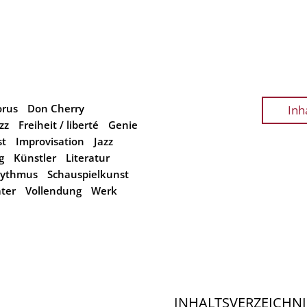
rus
Don Cherry
Inh
zz
Freiheit / liberté
Genie
st
Improvisation
Jazz
g
Künstler
Literatur
ythmus
Schauspielkunst
ter
Vollendung
Werk
INHALTSVERZEICHNI