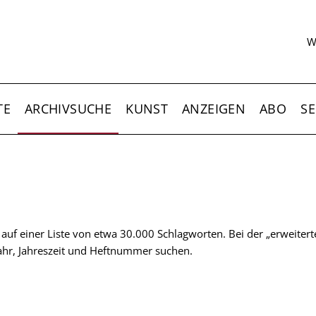
S
W
TE
ARCHIVSUCHE
KUNST
ANZEIGEN
ABO
SE
t auf einer Liste von etwa 30.000 Schlagworten. Bei der „erweiter
 Jahr, Jahreszeit und Heftnummer suchen.