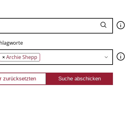
🛈
hlagworte
🛈
×
Archie Shepp