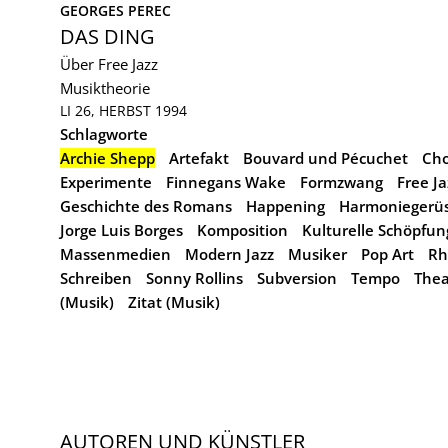
GEORGES PEREC
DAS DING
Über Free Jazz
Musiktheorie
LI 26, HERBST 1994
Schlagworte
Archie Shepp
Artefakt
Bouvard und Pécuchet
Cho
Experimente
Finnegans Wake
Formzwang
Free Ja
Geschichte des Romans
Happening
Harmoniegerü
Jorge Luis Borges
Komposition
Kulturelle Schöpfun
Massenmedien
Modern Jazz
Musiker
Pop Art
Rh
Schreiben
Sonny Rollins
Subversion
Tempo
Thea
(Musik)
Zitat (Musik)
AUTOREN UND KÜNSTLER