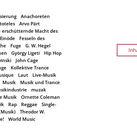
isierung
Anachoreten
toteles
Arvo Pärt
e erschütternde Macht des
Einöde
Fesseln des
che
Fuge
G. W. Hegel
Inh
nen
György Ligeti
Hip Hop
winski
John Cage
nge
Kollektive Trance
usique
Laut
Live-Musik
Musik
Musik und Trance
sikindustrie
muzak
e Musik
Ornette Coleman
tik
Rap
Reggae
Single-
(Musik)
Theodor W.
e!
World Music