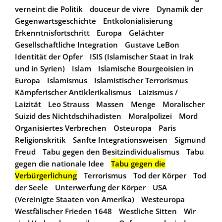
verneint die Politik
douceur de vivre
Dynamik der
Gegenwartsgeschichte
Entkolonialisierung
Erkenntnisfortschritt
Europa
Gelächter
Gesellschaftliche Integration
Gustave LeBon
Identität der Opfer
ISIS (Islamischer Staat in Irak
und in Syrien)
Islam
Islamische Bourgeoisien in
Europa
Islamismus
Islamistischer Terrorismus
Kämpferischer Antiklerikalismus
Laizismus /
Laizität
Leo Strauss
Massen
Menge
Moralischer
Suizid des Nichtdschihadisten
Moralpolizei
Mord
Organisiertes Verbrechen
Osteuropa
Paris
Religionskritik
Sanfte Integrationsweisen
Sigmund
Freud
Tabu gegen den Besitzindividualismus
Tabu
gegen die nationale Idee
Tabu gegen die
Verbürgerlichung
Terrorismus
Tod der Körper
Tod
der Seele
Unterwerfung der Körper
USA
(Vereinigte Staaten von Amerika)
Westeuropa
Westfälischer Frieden 1648
Westliche Sitten
Wir