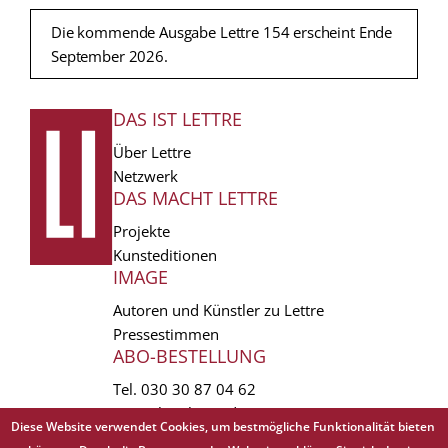
Die kommende Ausgabe Lettre 154 erscheint Ende
September 2026.
DAS IST LETTRE
FUSSZEILE
Über Lettre
Netzwerk
DAS MACHT LETTRE
Projekte
Kunsteditionen
IMAGE
Autoren und Künstler zu Lettre
Pressestimmen
ABO-BESTELLUNG
Tel.
030 30 87 04 62
vertrieb(at)lettre.de
Diese Website verwendet Cookies, um bestmögliche Funktionalität bieten