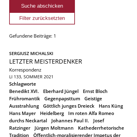
Gefundene Beiträge: 1
SERGIUSZ MICHALSKI
LETZTER MEISTERDENKER
Korrespondenz
LI 133, SOMMER 2021
Schlagworte
Benedikt XVI.
Eberhard Jüngel
Ernst Bloch
Frühromantik
Gegenpapsttum
Geistige
Ausstrahlung
Göttlich junges Dreieck
Hans Küng
Hans Mayer
Heidelberg
Im roten Alfa Romeo
durchs Neckartal
Johannes Paul II.
Josef
Ratzinger
Jürgen Moltmann
Kathederrhetorische
Tradition
Öffentlich-moralisierender Impetus der