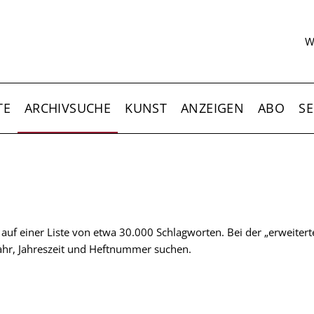
S
W
TE
ARCHIVSUCHE
KUNST
ANZEIGEN
ABO
SE
t auf einer Liste von etwa 30.000 Schlagworten. Bei der „erweiter
 Jahr, Jahreszeit und Heftnummer suchen.