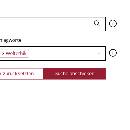
🛈
hlagworte
🛈
×
Weltethik