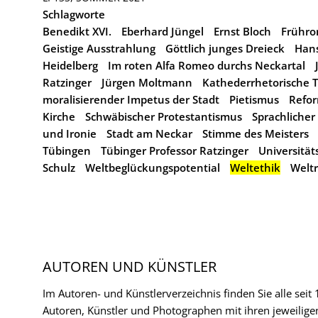
Schlagworte
Benedikt XVI.
Eberhard Jüngel
Ernst Bloch
Frühro
Geistige Ausstrahlung
Göttlich junges Dreieck
Han
Heidelberg
Im roten Alfa Romeo durchs Neckartal
Ratzinger
Jürgen Moltmann
Kathederrhetorische T
moralisierender Impetus der Stadt
Pietismus
Refor
Kirche
Schwäbischer Protestantismus
Sprachlicher
und Ironie
Stadt am Neckar
Stimme des Meisters
Tübingen
Tübinger Professor Ratzinger
Universitäts
Schulz
Weltbeglückungspotential
Weltethik
Welt
AUTOREN UND KÜNSTLER
Im Autoren- und Künstlerverzeichnis finden Sie alle seit
Autoren, Künstler und Photographen mit ihren jeweilige