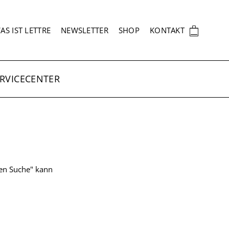
EKUNDÄRNAVIGATION
🛍
AS IST LETTRE
NEWSLETTER
SHOP
KONTAKT
RVICECENTER
ten Suche" kann