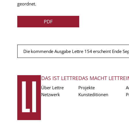
geordnet.
PDF
Die kommende Ausgabe Lettre 154 erscheint Ende Se
DAS IST LETTRE
DAS MACHT LETTRE
I
FUSSZEILE
Über Lettre
Projekte
A
Netzwerk
Kunsteditionen
P