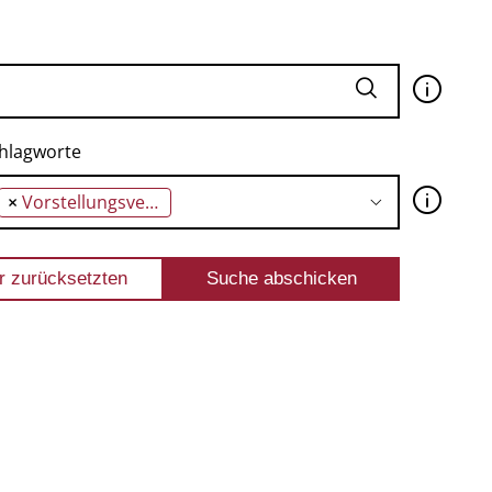
🛈
hlagworte
🛈
×
Vorstellungsvermögen