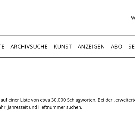
S
W
TE
ARCHIVSUCHE
KUNST
ANZEIGEN
ABO
SE
t auf einer Liste von etwa 30.000 Schlagworten. Bei der „erweiter
 Jahr, Jahreszeit und Heftnummer suchen.