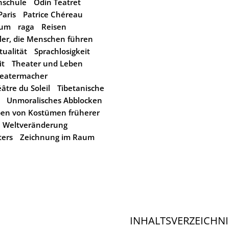
schule
Odin Teatret
Paris
Patrice Chéreau
kum
raga
Reisen
ler, die Menschen führen
itualität
Sprachlosigkeit
it
Theater und Leben
eatermacher
âtre du Soleil
Tibetanische
Unmoralisches Abblocken
ben von Kostümen früherer
Weltveränderung
ters
Zeichnung im Raum
INHALTSVERZEICHNI