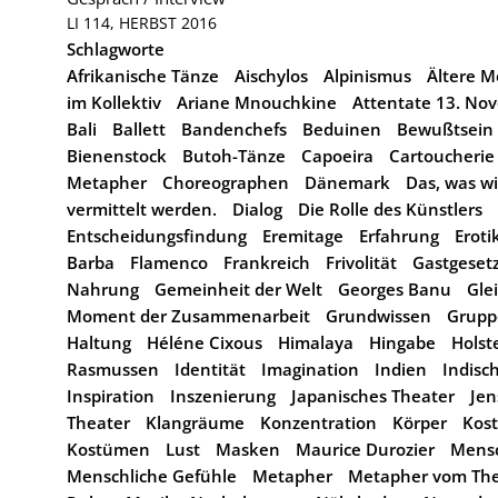
LI 114, HERBST 2016
Schlagworte
Afrikanische Tänze
Aischylos
Alpinismus
Ältere 
im Kollektiv
Ariane Mnouchkine
Attentate 13. No
Bali
Ballett
Bandenchefs
Beduinen
Bewußtsein
Bienenstock
Butoh-Tänze
Capoeira
Cartoucherie 
Metapher
Choreographen
Dänemark
Das, was wi
vermittelt werden.
Dialog
Die Rolle des Künstlers
Entscheidungsfindung
Eremitage
Erfahrung
Eroti
Barba
Flamenco
Frankreich
Frivolität
Gastgeset
Nahrung
Gemeinheit der Welt
Georges Banu
Gle
Moment der Zusammenarbeit
Grundwissen
Grupp
Haltung
Héléne Cixous
Himalaya
Hingabe
Holst
Rasmussen
Identität
Imagination
Indien
Indisc
Inspiration
Inszenierung
Japanisches Theater
Jen
Theater
Klangräume
Konzentration
Körper
Kos
Kostümen
Lust
Masken
Maurice Durozier
Mensc
Menschliche Gefühle
Metapher
Metapher vom Thea