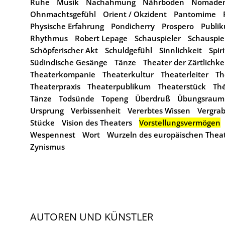
Ruhe
Musik
Nachahmung
Nährboden
Nomaden
Ohnmachtsgefühl
Orient / Okzident
Pantomime
Physische Erfahrung
Pondicherry
Prospero
Publi
Rhythmus
Robert Lepage
Schauspieler
Schauspie
Schöpferischer Akt
Schuldgefühl
Sinnlichkeit
Spir
Südindische Gesänge
Tänze
Theater der Zärtlichke
Theaterkompanie
Theaterkultur
Theaterleiter
Th
Theaterpraxis
Theaterpublikum
Theaterstück
Thé
Tänze
Todsünde
Topeng
Überdruß
Übungsraum
Ursprung
Verbissenheit
Vererbtes Wissen
Vergra
Stücke
Vision des Theaters
Vorstellungsvermögen
Wespennest
Wort
Wurzeln des europäischen Thea
Zynismus
AUTOREN UND KÜNSTLER