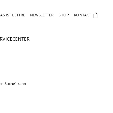
EKUNDÄRNAVIGATION
🛍
AS IST LETTRE
NEWSLETTER
SHOP
KONTAKT
RVICECENTER
ten Suche" kann