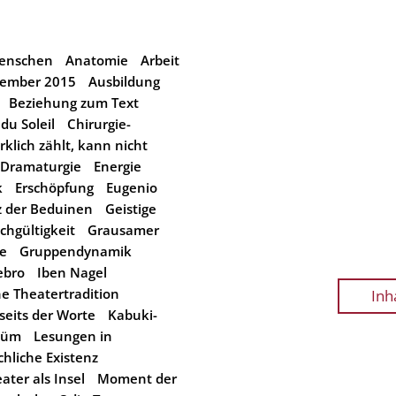
Menschen
Anatomie
Arbeit
vember 2015
Ausbildung
Beziehung zum Text
du Soleil
Chirurgie-
rklich zählt, kann nicht
Dramaturgie
Energie
k
Erschöpfung
Eugenio
z der Beduinen
Geistige
ichgültigkeit
Grausamer
e
Gruppendynamik
ebro
Iben Nagel
he Theatertradition
Inh
seits der Worte
Kabuki-
tüm
Lesungen in
hliche Existenz
ter als Insel
Moment der