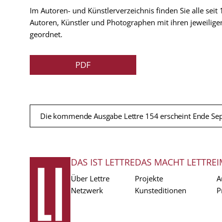
Im Autoren- und Künstlerverzeichnis finden Sie alle seit
Autoren, Künstler und Photographen mit ihren jeweilige
geordnet.
PDF
Die kommende Ausgabe Lettre 154 erscheint Ende Se
DAS IST LETTRE
DAS MACHT LETTRE
I
FUSSZEILE
Über Lettre
Projekte
A
Netzwerk
Kunsteditionen
P