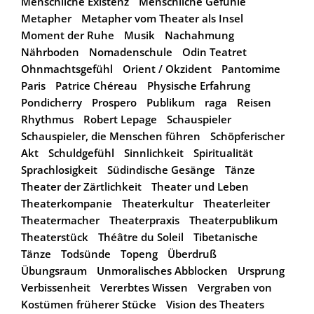
Menschliche Existenz
Menschliche Gefühle
Metapher
Metapher vom Theater als Insel
Moment der Ruhe
Musik
Nachahmung
Nährboden
Nomadenschule
Odin Teatret
Ohnmachtsgefühl
Orient / Okzident
Pantomime
Paris
Patrice Chéreau
Physische Erfahrung
Pondicherry
Prospero
Publikum
raga
Reisen
Rhythmus
Robert Lepage
Schauspieler
Schauspieler, die Menschen führen
Schöpferischer
Akt
Schuldgefühl
Sinnlichkeit
Spiritualität
Sprachlosigkeit
Südindische Gesänge
Tänze
Theater der Zärtlichkeit
Theater und Leben
Theaterkompanie
Theaterkultur
Theaterleiter
Theatermacher
Theaterpraxis
Theaterpublikum
Theaterstück
Théâtre du Soleil
Tibetanische
Tänze
Todsünde
Topeng
Überdruß
Übungsraum
Unmoralisches Abblocken
Ursprung
Verbissenheit
Vererbtes Wissen
Vergraben von
Kostümen früherer Stücke
Vision des Theaters