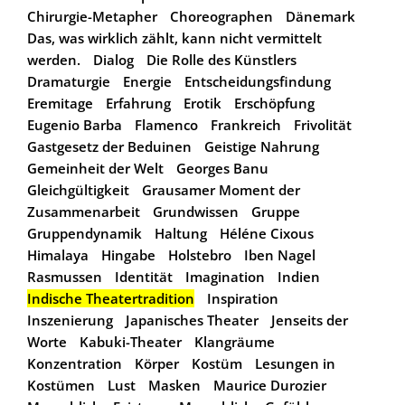
Chirurgie-Metapher
Choreographen
Dänemark
Das, was wirklich zählt, kann nicht vermittelt
werden.
Dialog
Die Rolle des Künstlers
Dramaturgie
Energie
Entscheidungsfindung
Eremitage
Erfahrung
Erotik
Erschöpfung
Eugenio Barba
Flamenco
Frankreich
Frivolität
Gastgesetz der Beduinen
Geistige Nahrung
Gemeinheit der Welt
Georges Banu
Gleichgültigkeit
Grausamer Moment der
Zusammenarbeit
Grundwissen
Gruppe
Gruppendynamik
Haltung
Héléne Cixous
Himalaya
Hingabe
Holstebro
Iben Nagel
Rasmussen
Identität
Imagination
Indien
Indische Theatertradition
Inspiration
Inszenierung
Japanisches Theater
Jenseits der
Worte
Kabuki-Theater
Klangräume
Konzentration
Körper
Kostüm
Lesungen in
Kostümen
Lust
Masken
Maurice Durozier