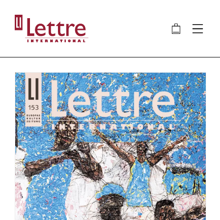
Direkt
zum
🛍
⋮
Inhalt