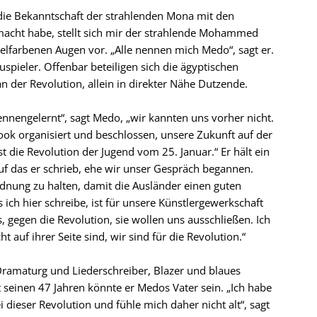
 die Bekanntschaft der strahlenden Mona mit den
cht habe, stellt sich mir der strahlende Mohammed
lfarbenen Augen vor. „Alle nennen mich Medo“, sagt er.
auspieler. Offenbar beteiligen sich die ägyptischen
n der Revolution, allein in direkter Nähe Dutzende.
ennengelernt“, sagt Medo, „wir kannten uns vorher nicht.
ok organisiert und beschlossen, unsere Zukunft auf der
t die Revolution der Jugend vom 25. Januar.“ Er hält ein
auf das er schrieb, ehe wir unser Gespräch begannen.
rdnung zu halten, damit die Ausländer einen guten
ich hier schreibe, ist für unsere Künstlergewerkschaft
s, gegen die Revolution, sie wollen uns ausschließen. Ich
t auf ihrer Seite sind, wir sind für die Revolution.“
ramaturg und Liederschreiber, Blazer und blaues
seinen 47 Jahren könnte er Medos Vater sein. „Ich habe
dieser Revolution und fühle mich daher nicht alt“, sagt