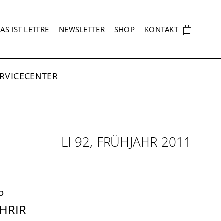
EKUNDÄRNAVIGATION
🛍
AS IST LETTRE
NEWSLETTER
SHOP
KONTAKT
RVICECENTER
LI 92, FRÜHJAHR 2011
O
HRIR