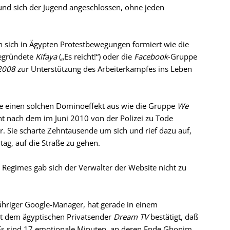
 und sich der Jugend angeschlossen, ohne jeden
en sich in Ägypten Protestbewegungen formiert wie die
gegründete
Kifaya
(„Es reicht!“) oder die
Facebook
-Gruppe
 2008
zur Unterstützung des Arbeiterkampfes ins Leben
e einen solchen Dominoeffekt aus wie die Gruppe
We
t nach dem im Juni 2010 von der Polizei zu Tode
. Sie scharte Zehntausende um sich und rief dazu auf,
tag, auf die Straße zu gehen.
egimes gab sich der Verwalter der Website nicht zu
ähriger Google-Manager, hat gerade in einem
it dem ägyptischen Privatsender
Dream TV
bestätigt, daß
. Es sind 17 emotionale Minuten, an deren Ende Ghonim