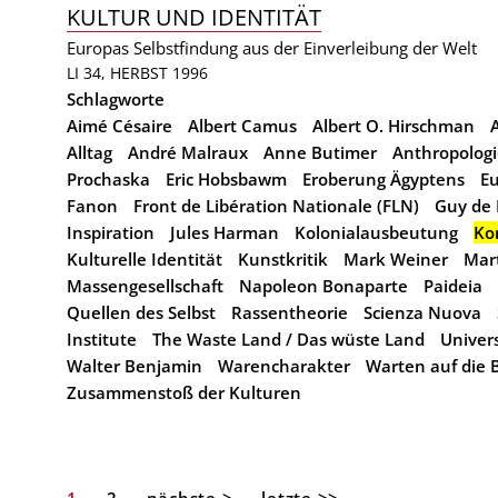
KULTUR UND IDENTITÄT
Europas Selbstfindung aus der Einverleibung der Welt
LI 34, HERBST 1996
Schlagworte
Aimé Césaire
Albert Camus
Albert O. Hirschman
Alltag
André Malraux
Anne Butimer
Anthropolog
Prochaska
Eric Hobsbawm
Eroberung Ägyptens
Eu
Fanon
Front de Libération Nationale (FLN)
Guy de
Inspiration
Jules Harman
Kolonialausbeutung
Ko
Kulturelle Identität
Kunstkritik
Mark Weiner
Mar
Massengesellschaft
Napoleon Bonaparte
Paideia
Quellen des Selbst
Rassentheorie
Scienza Nuova
Institute
The Waste Land / Das wüste Land
Univers
Walter Benjamin
Warencharakter
Warten auf die 
Zusammenstoß der Kulturen