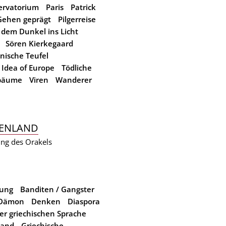
ervatorium
Paris
Patrick
Gehen geprägt
Pilgerreise
 dem Dunkel ins Licht
Sören Kierkegaard
nische Teufel
 Idea of Europe
Tödliche
sbäume
Viren
Wanderer
HENLAND
ung des Orakels
fung
Banditen / Gangster
Dämon
Denken
Diaspora
er griechischen Sprache
land
Griechische