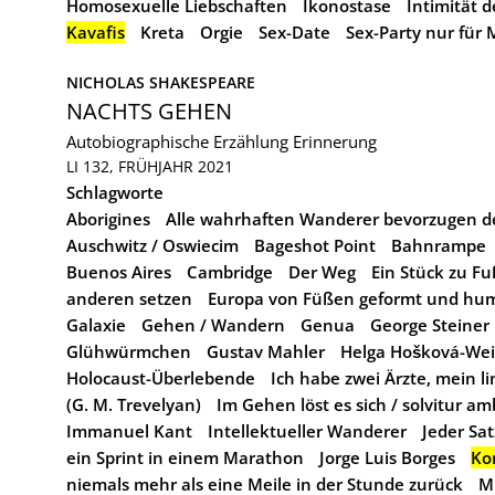
Homosexuelle Liebschaften
Ikonostase
Intimität 
Kavafis
Kreta
Orgie
Sex-Date
Sex-Party nur für
NICHOLAS SHAKESPEARE
NACHTS GEHEN
Autobiographische Erzählung
Erinnerung
LI 132, FRÜHJAHR 2021
Schlagworte
Aborigines
Alle wahrhaften Wanderer bevorzugen d
Auschwitz / Oswiecim
Bageshot Point
Bahnrampe
Buenos Aires
Cambridge
Der Weg
Ein Stück zu F
anderen setzen
Europa von Füßen geformt und hum
Galaxie
Gehen / Wandern
Genua
George Steiner
Glühwürmchen
Gustav Mahler
Helga Hošková-Wei
Holocaust-Überlebende
Ich habe zwei Ärzte, mein l
(G. M. Trevelyan)
Im Gehen löst es sich / solvitur a
Immanuel Kant
Intellektueller Wanderer
Jeder Sa
ein Sprint in einem Marathon
Jorge Luis Borges
Ko
niemals mehr als eine Meile in der Stunde zurück
M