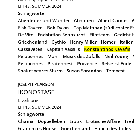
LI 145, SOMMER 2024
Schlagworte
Abenteuer und Wunder
Abhauen
Albert Camus
A
Fish Tavern
Bob Dylan
Cap Matapan (südlichster F
De Vito
Endstation Sehnsucht
Filmteam
Gedicht 
Griechenland
Gythio
Henry Miller
Homer
Italie
Cassavetes
Kapitän Vassilis
Konstantinos Kavafis
Peloponnes
Mani
Musik des Zufalls
Neil Young
Peloponnes
Piratennest
Provence
Reise ist Ende
Shakespeares Sturm
Susan Sarandon
Tempest
JOSEPH PEARSON
IKONOSTASE
Erzählung
LI 145, SOMMER 2024
Schlagworte
Chania
Doppelleben
Erotik
Erotische Affäre
Frei
Grandma's House
Griechenland
Hauch des Todes