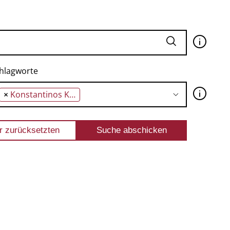
🛈
hlagworte
🛈
×
Konstantinos Kavafis