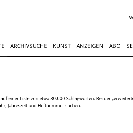
S
W
TE
ARCHIVSUCHE
KUNST
ANZEIGEN
ABO
SE
t auf einer Liste von etwa 30.000 Schlagworten. Bei der „erweiter
 Jahr, Jahreszeit und Heftnummer suchen.