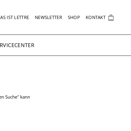
EKUNDÄRNAVIGATION
🛍
AS IST LETTRE
NEWSLETTER
SHOP
KONTAKT
RVICECENTER
ten Suche" kann