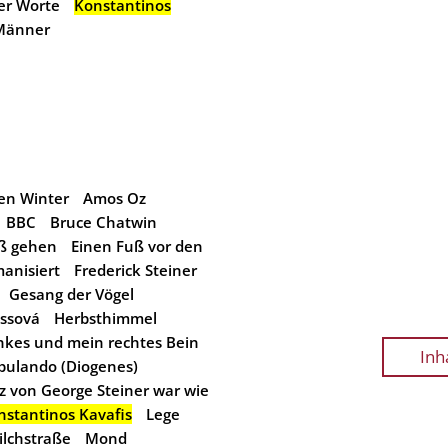
der Worte
Konstantinos
 Männer
en Winter
Amos Oz
BBC
Bruce Chatwin
uß gehen
Einen Fuß vor den
anisiert
Frederick Steiner
Gesang der Vögel
ssová
Herbsthimmel
inkes und mein rechtes Bein
Inh
mbulando (Diogenes)
tz von George Steiner war wie
nstantinos Kavafis
Lege
ilchstraße
Mond