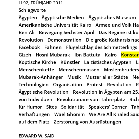
LI 92, FRÜHJAHR 2011
Schlagworte
Ägypten
Ägyptische Medien
Ägyptisches Museum
Amerikanische Universität Kairo
Armee und Volk Ha
Ben Ali
Bewegung Sechster April
Das Regime ist kol
Revolution
Demonstration
Die große Katharsis na
Facebook
Fahnen
Flügelschlag des Schmetterlings
Gizeh
Hosni Mubarak
Ibn Battuta
Kairo
Konstan
Koptische Kirche
Künstler
Laizistisches Ägypten
L
Menschenkette
Menschenmassen
Moslembrudersc
Mubarak-Anhänger
Musik
Mutter aller Städte
Ne
Technologien
Organisation
Protest
Revolution
R
Ägyptische Revolution
Revolution in Ägypten am 25
von Individuen
Revolutionäre vom Tahrirplatz
Ric
für Humor
Sites
Solidarität
Speakers' Corner
Tah
Verhaftungen
Wael Ghonim
We Are All Khaled Sai
auf dem Platz
Zerstörung von Ausrüstungen
EDWARD W. SAID