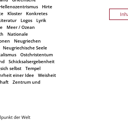
Hellenozentrismus
Hirte
te
Kloster
Konkretes
Inh
Literatur
Logos
Lyrik
le
Meer / Ozean
ch
Nationale
ionen
Neugriechen
Neugriechische Seele
talismus
Ostchristentum
nd
Schicksalsergebenheit
sich selbst
Tempel
rheit einer Idee
Weisheit
haft
Zentrum und
lpunkt der Welt