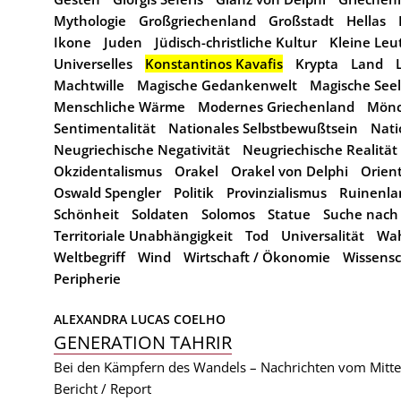
Mythologie
Großgriechenland
Großstadt
Hellas
Ikone
Juden
Jüdisch-christliche Kultur
Kleine Leu
Universelles
Konstantinos Kavafis
Krypta
Land
Machtwille
Magische Gedankenwelt
Magische See
Menschliche Wärme
Modernes Griechenland
Mön
Sentimentalität
Nationales Selbstbewußtsein
Nat
Neugriechische Negativität
Neugriechische Realität
Okzidentalismus
Orakel
Orakel von Delphi
Orien
Oswald Spengler
Politik
Provinzialismus
Ruinenla
Schönheit
Soldaten
Solomos
Statue
Suche nach 
Territoriale Unabhängigkeit
Tod
Universalität
Wah
Weltbegriff
Wind
Wirtschaft / Ökonomie
Wissensc
Peripherie
ALEXANDRA LUCAS COELHO
GENERATION TAHRIR
Bei den Kämpfern des Wandels – Nachrichten vom Mitte
Bericht / Report