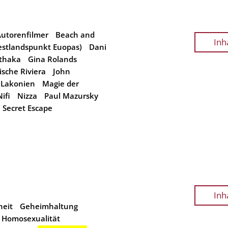
utorenfilmer
Beach and
Inh
estlandspunkt Euopas)
Dani
Ithaka
Gina Rolands
nische Riviera
John
Lakonien
Magie der
Nifi
Nizza
Paul Mazursky
Secret Escape
Inh
heit
Geheimhaltung
Homosexualität