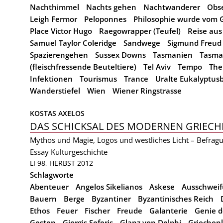
Nachthimmel
Nachts gehen
Nachtwanderer
Obs
Leigh Fermor
Peloponnes
Philosophie wurde vom 
Place Victor Hugo
Raegowrapper (Teufel)
Reise aus
Samuel Taylor Coleridge
Sandwege
Sigmund Freud
Spazierengehen
Sussex Downs
Tasmanien
Tasma
(fleischfressende Beuteltiere)
Tel Aviv
Tempo
The
Infektionen
Tourismus
Trance
Uralte Eukalyptu
Wanderstiefel
Wien
Wiener Ringstrasse
KOSTAS AXELOS
DAS SCHICKSAL DES MODERNEN GRIEC
Mythos und Magie, Logos und westliches Licht – Befrag
Essay
Kulturgeschichte
LI 98, HERBST 2012
Schlagworte
Abenteuer
Angelos Sikelianos
Askese
Ausschwei
Bauern
Berge
Byzantiner
Byzantinisches Reich
Ethos
Feuer
Fischer
Freude
Galanterie
Genie d
Gesten
Giorgis Seferis
Glanz von Delphi
Griechen