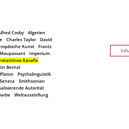
Alfred Cosby
Algerien
ie
Charles Taylor
David
ropäische Kunst
Frantz
Inh
 Maupassant
Imperium
nstantinos Kavafis
tin Bernal
Platon
Psycholinguistik
Seneca
Smithsonian
alisierende Autorität
Barbe
Weltausstellung