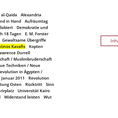
al-Qaida
Alexandria
nd in Hand
Aufräumtag
labiert
Demokratie und
ch 18 Tagen
E. M. Forster
Gewaltsame Übergriffe
Inh
tinos Kavafis
Kopten
awrence Durrell
haft / Muslimbruderschaft
ue Techniken / Neue
evolution in Ägypten /
. Januar 2011
Revolution
htung Osten
Rücktritt
Sinn
rirplatz
Universität Kairo
d
Widerstand leisten
Wut