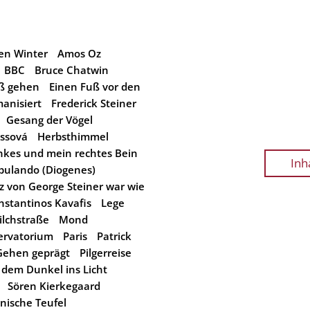
en Winter
Amos Oz
BBC
Bruce Chatwin
uß gehen
Einen Fuß vor den
anisiert
Frederick Steiner
Gesang der Vögel
ssová
Herbsthimmel
inkes und mein rechtes Bein
Inh
mbulando (Diogenes)
tz von George Steiner war wie
nstantinos Kavafis
Lege
ilchstraße
Mond
ervatorium
Paris
Patrick
Gehen geprägt
Pilgerreise
 dem Dunkel ins Licht
Sören Kierkegaard
nische Teufel