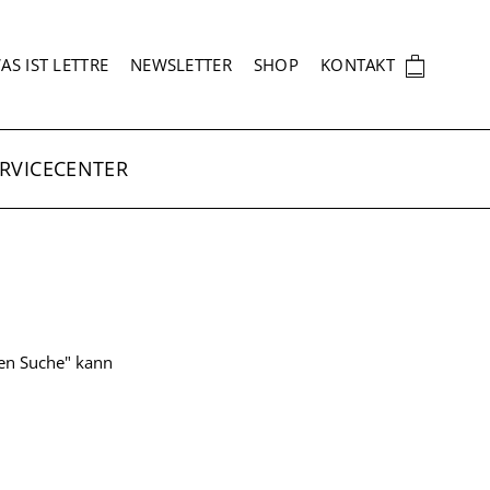
EKUNDÄRNAVIGATION
🛍
AS IST LETTRE
NEWSLETTER
SHOP
KONTAKT
RVICECENTER
ten Suche" kann