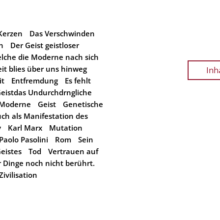
Kerzen
Das Verschwinden
n
Der Geist geistloser
elche die Moderne nach sich
 blies über uns hinweg
Inh
it
Entfremdung
Es fehlt
Geistdas Undurchdrngliche
r Moderne
Geist
Genetische
ch als Manifestation des
y
Karl Marx
Mutation
 Paolo Pasolini
Rom
Sein
Geistes
Tod
Vertrauen auf
 Dinge noch nicht berührt.
Zivilisation