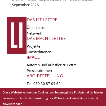
September 2026.
DAS IST LETTRE
FUSSZEILE
Über Lettre
Netzwerk
DAS MACHT LETTRE
Projekte
Kunsteditionen
IMAGE
Autoren und Künstler zu Lettre
Pressestimmen
ABO-BESTELLUNG
Tel.
030 30 87 04 62
vertrieb(at)lettre.de
Diese Website verwendet Cookies, um bestmögliche Funktionalität bieten
zu können. Durch die Benutzung der Webseite erklären Sie sich damit
Copyright © 1988 - 2026 Lettre International. All rights reserved.
einverstanden.