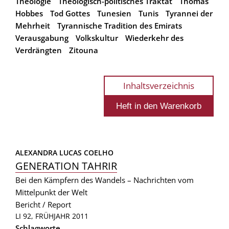
Theologie
Theologisch-politisches Traktat
Thomas
Hobbes
Tod Gottes
Tunesien
Tunis
Tyrannei der
Mehrheit
Tyrannische Tradition des Emirats
Verausgabung
Volkskultur
Wiederkehr des
Verdrängten
Zitouna
Inhaltsverzeichnis
ALEXANDRA LUCAS COELHO
GENERATION TAHRIR
Bei den Kämpfern des Wandels – Nachrichten vom
Mittelpunkt der Welt
Bericht / Report
LI 92, FRÜHJAHR 2011
Schlagworte