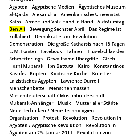
Ägypten
Ägyptische Medien
Ägyptisches Museum
al-Qaida
Alexandria
Amerikanische Universität
Kairo
Armee und Volk Hand in Hand
Aufräumtag
Ben Ali
Bewegung Sechster April
Das Regime ist
kollabiert
Demokratie und Revolution
Demonstration
Die große Katharsis nach 18 Tagen
E. M. Forster
Facebook
Fahnen
Flügelschlag des
Schmetterlings
Gewaltsame Übergriffe
Gizeh
Hosni Mubarak
Ibn Battuta
Kairo
Konstantinos
Kavafis
Kopten
Koptische Kirche
Künstler
Laizistisches Ägypten
Lawrence Durrell
Menschenkette
Menschenmassen
Moslembruderschaft / Muslimbruderschaft
Mubarak-Anhänger
Musik
Mutter aller Städte
Neue Techniken / Neue Technologien
Organisation
Protest
Revolution
Revolution in
Ägypten / Ägyptische Revolution
Revolution in
Ägypten am 25. Januar 2011
Revolution von