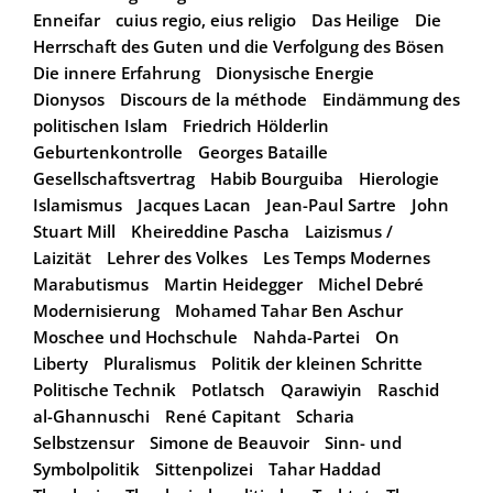
Enneifar
cuius regio, eius religio
Das Heilige
Die
Herrschaft des Guten und die Verfolgung des Bösen
Die innere Erfahrung
Dionysische Energie
Dionysos
Discours de la méthode
Eindämmung des
politischen Islam
Friedrich Hölderlin
Geburtenkontrolle
Georges Bataille
Gesellschaftsvertrag
Habib Bourguiba
Hierologie
Islamismus
Jacques Lacan
Jean-Paul Sartre
John
Stuart Mill
Kheireddine Pascha
Laizismus /
Laizität
Lehrer des Volkes
Les Temps Modernes
Marabutismus
Martin Heidegger
Michel Debré
Modernisierung
Mohamed Tahar Ben Aschur
Moschee und Hochschule
Nahda-Partei
On
Liberty
Pluralismus
Politik der kleinen Schritte
Politische Technik
Potlatsch
Qarawiyin
Raschid
al-Ghannuschi
René Capitant
Scharia
Selbstzensur
Simone de Beauvoir
Sinn- und
Symbolpolitik
Sittenpolizei
Tahar Haddad