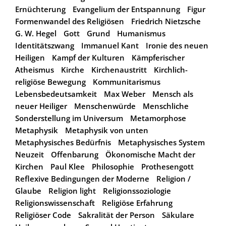
Ernüchterung
Evangelium der Entspannung
Figur
Formenwandel des Religiösen
Friedrich Nietzsche
G. W. Hegel
Gott
Grund
Humanismus
Identitätszwang
Immanuel Kant
Ironie des neuen
Heiligen
Kampf der Kulturen
Kämpferischer
Atheismus
Kirche
Kirchenaustritt
Kirchlich-
religiöse Bewegung
Kommunitarismus
Lebensbedeutsamkeit
Max Weber
Mensch als
neuer Heiliger
Menschenwürde
Menschliche
Sonderstellung im Universum
Metamorphose
Metaphysik
Metaphysik von unten
Metaphysisches Bedürfnis
Metaphysisches System
Neuzeit
Offenbarung
Ökonomische Macht der
Kirchen
Paul Klee
Philosophie
Prothesengott
Reflexive Bedingungen der Moderne
Religion /
Glaube
Religion light
Religionssoziologie
Religionswissenschaft
Religiöse Erfahrung
Religiöser Code
Sakralität der Person
Säkulare