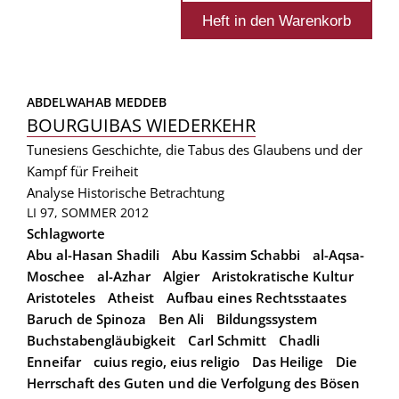
ABDELWAHAB MEDDEB
BOURGUIBAS WIEDERKEHR
Tunesiens Geschichte, die Tabus des Glaubens und der
Kampf für Freiheit
Analyse
Historische Betrachtung
LI 97, SOMMER 2012
Schlagworte
Abu al-Hasan Shadili
Abu Kassim Schabbi
al-Aqsa-
Moschee
al-Azhar
Algier
Aristokratische Kultur
Aristoteles
Atheist
Aufbau eines Rechtsstaates
Baruch de Spinoza
Ben Ali
Bildungssystem
Buchstabengläubigkeit
Carl Schmitt
Chadli
Enneifar
cuius regio, eius religio
Das Heilige
Die
Herrschaft des Guten und die Verfolgung des Bösen