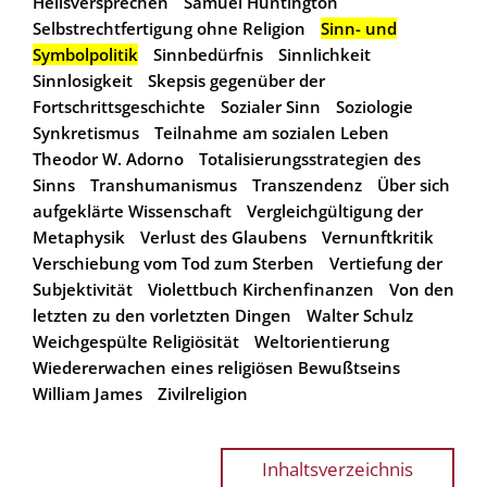
Heilsversprechen
Samuel Huntington
Selbstrechtfertigung ohne Religion
Sinn- und
Symbolpolitik
Sinnbedürfnis
Sinnlichkeit
Sinnlosigkeit
Skepsis gegenüber der
Fortschrittsgeschichte
Sozialer Sinn
Soziologie
Synkretismus
Teilnahme am sozialen Leben
Theodor W. Adorno
Totalisierungsstrategien des
Sinns
Transhumanismus
Transzendenz
Über sich
aufgeklärte Wissenschaft
Vergleichgültigung der
Metaphysik
Verlust des Glaubens
Vernunftkritik
Verschiebung vom Tod zum Sterben
Vertiefung der
Subjektivität
Violettbuch Kirchenfinanzen
Von den
letzten zu den vorletzten Dingen
Walter Schulz
Weichgespülte Religiösität
Weltorientierung
Wiedererwachen eines religiösen Bewußtseins
William James
Zivilreligion
Inhaltsverzeichnis