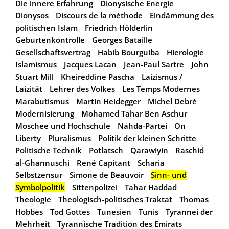
Die innere Erfahrung
Dionysische Energie
Dionysos
Discours de la méthode
Eindämmung des
politischen Islam
Friedrich Hölderlin
Geburtenkontrolle
Georges Bataille
Gesellschaftsvertrag
Habib Bourguiba
Hierologie
Islamismus
Jacques Lacan
Jean-Paul Sartre
John
Stuart Mill
Kheireddine Pascha
Laizismus /
Laizität
Lehrer des Volkes
Les Temps Modernes
Marabutismus
Martin Heidegger
Michel Debré
Modernisierung
Mohamed Tahar Ben Aschur
Moschee und Hochschule
Nahda-Partei
On
Liberty
Pluralismus
Politik der kleinen Schritte
Politische Technik
Potlatsch
Qarawiyin
Raschid
al-Ghannuschi
René Capitant
Scharia
Selbstzensur
Simone de Beauvoir
Sinn- und
Symbolpolitik
Sittenpolizei
Tahar Haddad
Theologie
Theologisch-politisches Traktat
Thomas
Hobbes
Tod Gottes
Tunesien
Tunis
Tyrannei der
Mehrheit
Tyrannische Tradition des Emirats