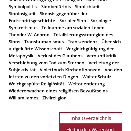
Symbolpolitik
Sinnbedürfnis
Sinnlichkeit
Sinnlosigkeit
Skepsis gegenüber der
Fortschrittsgeschichte
Sozialer Sinn
Soziologie
Synkretismus
Teilnahme am sozialen Leben
Theodor W. Adorno
Totalisierungsstrategien des
Sinns
Transhumanismus
Transzendenz
Über sich
aufgeklärte Wissenschaft
Vergleichgültigung der
Metaphysik
Verlust des Glaubens
Vernunftkritik
Verschiebung vom Tod zum Sterben
Vertiefung der
Subjektivität
Violettbuch Kirchenfinanzen
Von den
letzten zu den vorletzten Dingen
Walter Schulz
Weichgespülte Religiösität
Weltorientierung
Wiedererwachen eines religiösen Bewußtseins
William James
Zivilreligion
Inhaltsverzeichnis