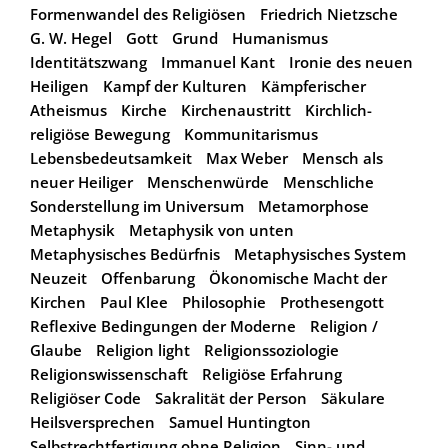
Formenwandel des Religiösen
Friedrich Nietzsche
G. W. Hegel
Gott
Grund
Humanismus
Identitätszwang
Immanuel Kant
Ironie des neuen
Heiligen
Kampf der Kulturen
Kämpferischer
Atheismus
Kirche
Kirchenaustritt
Kirchlich-
religiöse Bewegung
Kommunitarismus
Lebensbedeutsamkeit
Max Weber
Mensch als
neuer Heiliger
Menschenwürde
Menschliche
Sonderstellung im Universum
Metamorphose
Metaphysik
Metaphysik von unten
Metaphysisches Bedürfnis
Metaphysisches System
Neuzeit
Offenbarung
Ökonomische Macht der
Kirchen
Paul Klee
Philosophie
Prothesengott
Reflexive Bedingungen der Moderne
Religion /
Glaube
Religion light
Religionssoziologie
Religionswissenschaft
Religiöse Erfahrung
Religiöser Code
Sakralität der Person
Säkulare
Heilsversprechen
Samuel Huntington
Selbstrechtfertigung ohne Religion
Sinn- und