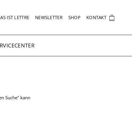
EKUNDÄRNAVIGATION
🛍
AS IST LETTRE
NEWSLETTER
SHOP
KONTAKT
RVICECENTER
ten Suche" kann