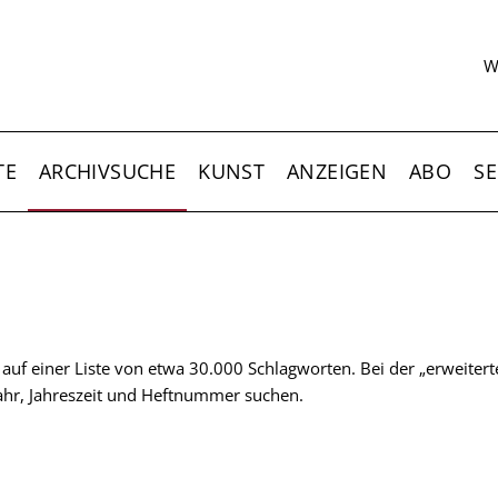
S
W
TE
ARCHIVSUCHE
KUNST
ANZEIGEN
ABO
SE
t auf einer Liste von etwa 30.000 Schlagworten. Bei der „erweiter
 Jahr, Jahreszeit und Heftnummer suchen.