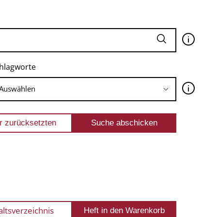
🛈
hlagworte
🛈
altsverzeichnis