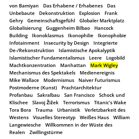
von Bamiyan
Das Erhabene / Erhabenes
Das
Unbebaute
Dekonstruktion
Explosion
Frank
Gehry
Gemeinschaftsgefühl
Globaler Marktplatz
Globalisierung
Guggenheim Bilbao
Hancock
Building
Ikonoklasmus
Ikonophilie
Ikonophobie
Infotainment
Insecurity by Design
Integrierte
De-/Rekonstruktion
Islamistische Apokalyptik
Islamistischer Fundamentalismus
Leere
Logobild
Machtkonzentration
Manhattan
Mark Wigley
Mechanismus des Spektakels
Medienereignis
Mike Wallace
Modernismus
Naiver Futurismus
Postmoderne (Kunst)
Prachtarchitektur
Profanbau
Sakralbau
San Francisco
Schock und
Klischee
Slavoj Žižek
Terrorismus
Titanic's Wake
Tora Bora
Trauma
Urbanistik
Verletzbarkeit des
Westens
Visuelles Stereotyp
Weißes Haus
William
Langewiesche
Willkommen in der Wüste des
Realen
Zwillingstürme