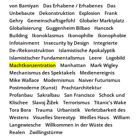
von Bamiyan
Das Erhabene / Erhabenes
Das
Unbebaute
Dekonstruktion
Explosion
Frank
Gehry
Gemeinschaftsgefühl
Globaler Marktplatz
Globalisierung
Guggenheim Bilbao
Hancock
Building
Ikonoklasmus
Ikonophilie
Ikonophobie
Infotainment
Insecurity by Design
Integrierte
De-/Rekonstruktion
Islamistische Apokalyptik
Islamistischer Fundamentalismus
Leere
Logobild
Machtkonzentration
Manhattan
Mark Wigley
Mechanismus des Spektakels
Medienereignis
Mike Wallace
Modernismus
Naiver Futurismus
Postmoderne (Kunst)
Prachtarchitektur
Profanbau
Sakralbau
San Francisco
Schock und
Klischee
Slavoj Žižek
Terrorismus
Titanic's Wake
Tora Bora
Trauma
Urbanistik
Verletzbarkeit des
Westens
Visuelles Stereotyp
Weißes Haus
William
Langewiesche
Willkommen in der Wüste des
Realen
Zwillingstürme