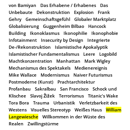
von Bamiyan
Das Erhabene / Erhabenes
Das
Unbebaute
Dekonstruktion
Explosion
Frank
Gehry
Gemeinschaftsgefühl
Globaler Marktplatz
Globalisierung
Guggenheim Bilbao
Hancock
Building
Ikonoklasmus
Ikonophilie
Ikonophobie
Infotainment
Insecurity by Design
Integrierte
De-/Rekonstruktion
Islamistische Apokalyptik
Islamistischer Fundamentalismus
Leere
Logobild
Machtkonzentration
Manhattan
Mark Wigley
Mechanismus des Spektakels
Medienereignis
Mike Wallace
Modernismus
Naiver Futurismus
Postmoderne (Kunst)
Prachtarchitektur
Profanbau
Sakralbau
San Francisco
Schock und
Klischee
Slavoj Žižek
Terrorismus
Titanic's Wake
Tora Bora
Trauma
Urbanistik
Verletzbarkeit des
Westens
Visuelles Stereotyp
Weißes Haus
William
Langewiesche
Willkommen in der Wüste des
Realen
Zwillingstürme