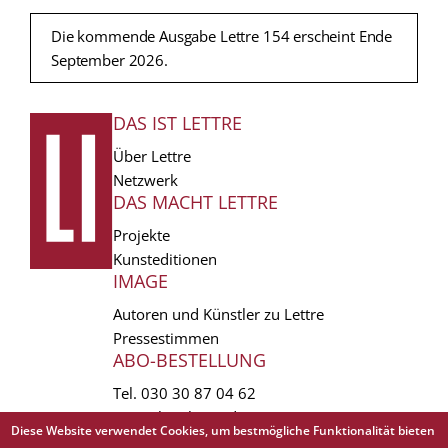
Die kommende Ausgabe Lettre 154 erscheint Ende
September 2026.
DAS IST LETTRE
FUSSZEILE
Über Lettre
Netzwerk
DAS MACHT LETTRE
Projekte
Kunsteditionen
IMAGE
Autoren und Künstler zu Lettre
Pressestimmen
ABO-BESTELLUNG
Tel.
030 30 87 04 62
vertrieb(at)lettre.de
Diese Website verwendet Cookies, um bestmögliche Funktionalität bieten