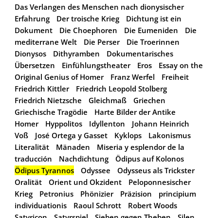
Das Verlangen des Menschen nach dionysischer
Erfahrung
Der troische Krieg
Dichtung ist ein
Dokument
Die Choephoren
Die Eumeniden
Die
mediterrane Welt
Die Perser
Die Troerinnen
Dionysos
Dithyramben
Dokumentarisches
Übersetzen
Einfühlungstheater
Eros
Essay on the
Original Genius of Homer
Franz Werfel
Freiheit
Friedrich Kittler
Friedrich Leopold Stolberg
Friedrich Nietzsche
Gleichmaß
Griechen
Griechische Tragödie
Harte Bilder der Antike
Homer
Hyppolitos
Idyllenton
Johann Heinrich
Voß
José Ortega y Gasset
Kyklops
Lakonismus
Literalität
Mänaden
Miseria y esplendor de la
traducción
Nachdichtung
Ödipus auf Kolonos
Ödipus Tyrannos
Odyssee
Odysseus als Trickster
Oralität
Orient und Okzident
Peloponnesischer
Krieg
Petronius
Phönizier
Präzision
principium
individuationis
Raoul Schrott
Robert Woods
Satyricon
Satyrspiel
Sieben gegen Theben
Silen