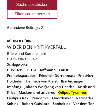
Gefundene Beiträge: 2
RÜDIGER GÖRNER
WIDER DEN KRITIKVERFALL
Briefe und Kommentare
LI 135, WINTER 2021
Schlagworte
COVID-19
E. T. A. Hoffmann
Faust
Freiheitsparadox
Friedrich Dürrenmatt
Friedrich
Hölderlin
Heinrich von Kleist
Ilse Aichinger
Impfung
Johann Wolfgang von Goethe
Kritik und
Krise
Masken und anderes
Ödipus Tyrannos
Oedipus Rex
Pandemie
Querdenker
Rätsel der
Sphinx
Robert Guiskard
Sophokles
Vor dem Tor