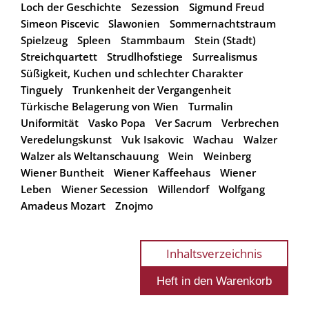
Loch der Geschichte
Sezession
Sigmund Freud
Simeon Piscevic
Slawonien
Sommernachtstraum
Spielzeug
Spleen
Stammbaum
Stein (Stadt)
Streichquartett
Strudlhofstiege
Surrealismus
Süßigkeit, Kuchen und schlechter Charakter
Tinguely
Trunkenheit der Vergangenheit
Türkische Belagerung von Wien
Turmalin
Uniformität
Vasko Popa
Ver Sacrum
Verbrechen
Veredelungskunst
Vuk Isakovic
Wachau
Walzer
Walzer als Weltanschauung
Wein
Weinberg
Wiener Buntheit
Wiener Kaffeehaus
Wiener
Leben
Wiener Secession
Willendorf
Wolfgang
Amadeus Mozart
Znojmo
Inhaltsverzeichnis