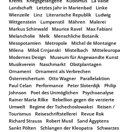
Krems
Kriegsgefangene
Kubismus
La Valse
Landschaft
Letztes Jahr in Marienbad
Linke
Wienzeile
Linz
Literarische Republik
Ludwig
Wittgenstein
Lumpenstil
Mähren
Malerei
Markus Schinwald
Maurice Ravel
Max Fabiani
Melancholie
Melk
Menschliche Botanik
Mesopotamien
Metropole
Michel de Montaigne
Milena
Miloš Crnjanski
Mistelbach
Mitteleuropa
Modernes Design
Museum für Angewandte Kunst
Musikverein
Naschmarkt
Obstplantagen
Ornament
Ornament als Verbrechen
Österreichertum
Otto Wagner
Parallelaktion
Paul Celan
Performance
Peter Sloterdijk
Philip
Johnson
Poet des Unmöglichen
Psychoanalyse
Rainer Maria Rilke
Rebellion gegen die verzierte
Umwelt
Regime der Tschechoslowakei
Reisen /
Tourismus
Reiseschriftstellerei
Revue Rok
Richard Strauss
Robert Musil
Sand Ägyptens
Sankt Pölten
Schlangen der Kleopatra
Schwarzes