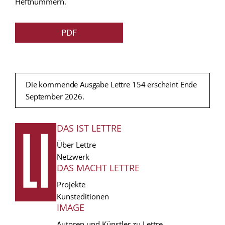
Heftnummern.
PDF
Die kommende Ausgabe Lettre 154 erscheint Ende
September 2026.
DAS IST LETTRE
FUSSZEILE
Über Lettre
Netzwerk
DAS MACHT LETTRE
Projekte
Kunsteditionen
IMAGE
Autoren und Künstler zu Lettre