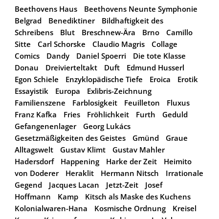
Beethovens Haus
Beethovens Neunte Symphonie
Belgrad
Benediktiner
Bildhaftigkeit des
Schreibens
Blut
Breschnew-Ära
Brno
Camillo
Sitte
Carl Schorske
Claudio Magris
Collage
Comics
Dandy
Daniel Spoerri
Die tote Klasse
Donau
Dreivierteltakt
Duft
Edmund Husserl
Egon Schiele
Enzyklopädische Tiefe
Eroica
Erotik
Essayistik
Europa
Exlibris-Zeichnung
Familienszene
Farblosigkeit
Feuilleton
Fluxus
Franz Kafka
Fries
Fröhlichkeit
Furth
Geduld
Gefangenenlager
Georg Lukács
Gesetzmäßigkeiten des Geistes
Gmünd
Graue
Alltagswelt
Gustav Klimt
Gustav Mahler
Hadersdorf
Happening
Harke der Zeit
Heimito
von Doderer
Heraklit
Hermann Nitsch
Irrationale
Gegend
Jacques Lacan
Jetzt-Zeit
Josef
Hoffmann
Kamp
Kitsch als Maske des Kuchens
Kolonialwaren-Hana
Kosmische Ordnung
Kreisel