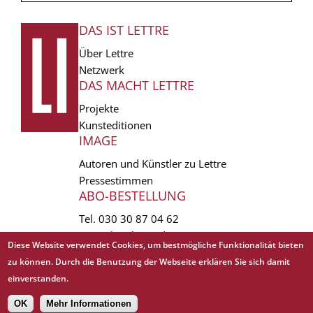
DAS IST LETTRE
FUSSZEILE
Über Lettre
Netzwerk
DAS MACHT LETTRE
Projekte
Kunsteditionen
IMAGE
Autoren und Künstler zu Lettre
Pressestimmen
ABO-BESTELLUNG
Tel.
030 30 87 04 62
vertrieb(at)lettre.de
Diese Website verwendet Cookies, um bestmögliche Funktionalität bieten
zu können. Durch die Benutzung der Webseite erklären Sie sich damit
Copyright © 1988 - 2026 Lettre International. All rights reserved.
einverstanden.
EXTRA
AGB
Abo kündigen
Datenschutz
Impressum
Links
Mediadaten
𝗳
OK
Mehr Informationen
Sitemap