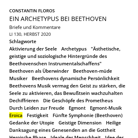
CONSTANTIN FLOROS
EIN ARCHETYPUS BEI BEETHOVEN
Briefe und Kommentare
LI 130, HERBST 2020
Schlagworte
Aktivierung der Seele
Archetypus
"Ästhetische,
geistige und soziologische Hintergründe des
Beethovenschen Instrumentalschaffens"
Beethoven als Überwinder
Beethoven-müde
Musiker
Beethovens dynamische Persönlichkeit
Beethovens Musik vermag den Geist zu stärken, die
Seele zu aktivieren, das Bewußtsein wachzuhalten
Dechiffrieren
Die Geschöpfe des Prometheus
Durch Leiden zur Freude
Egmont
Egmont-Musik
Eroica
Festigkeit
Fünfte Symphonie (Beethoven)
Gedanke der Utopie
Geistige Dimension
Heilige
Danksagung eines Genesenden an die Gottheit
Heroische Phase
Ideale der Menschheit
Idee der