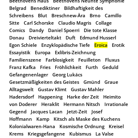
Beethovens Haus
Beethovens Neunte Symphonie
Belgrad
Benediktiner
Bildhaftigkeit des
Schreibens
Blut
Breschnew-Ära
Brno
Camillo
Sitte
Carl Schorske
Claudio Magris
Collage
Comics
Dandy
Daniel Spoerri
Die tote Klasse
Donau
Dreivierteltakt
Duft
Edmund Husserl
Egon Schiele
Enzyklopädische Tiefe
Eroica
Erotik
Essayistik
Europa
Exlibris-Zeichnung
Familienszene
Farblosigkeit
Feuilleton
Fluxus
Franz Kafka
Fries
Fröhlichkeit
Furth
Geduld
Gefangenenlager
Georg Lukács
Gesetzmäßigkeiten des Geistes
Gmünd
Graue
Alltagswelt
Gustav Klimt
Gustav Mahler
Hadersdorf
Happening
Harke der Zeit
Heimito
von Doderer
Heraklit
Hermann Nitsch
Irrationale
Gegend
Jacques Lacan
Jetzt-Zeit
Josef
Hoffmann
Kamp
Kitsch als Maske des Kuchens
Kolonialwaren-Hana
Kosmische Ordnung
Kreisel
Krems
Kriegsgefangene
Kubismus
La Valse