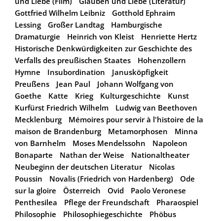
und Liebe (Film)
Glauben und Liebe (Literatur)
Gottfried Wilhelm Leibniz
Gotthold Ephraim
Lessing
Großer Landtag
Hamburgische
Dramaturgie
Heinrich von Kleist
Henriette Hertz
Historische Denkwürdigkeiten zur Geschichte des
Verfalls des preußischen Staates
Hohenzollern
Hymne
Insubordination
Janusköpfigkeit
Preußens
Jean Paul
Johann Wolfgang von
Goethe
Katte
Krieg
Kulturgeschichte
Kunst
Kurfürst Friedrich Wilhelm
Ludwig van Beethoven
Mecklenburg
Mémoires pour servir à l'histoire de la
maison de Brandenburg
Metamorphosen
Minna
von Barnhelm
Moses Mendelssohn
Napoleon
Bonaparte
Nathan der Weise
Nationaltheater
Neubeginn der deutschen Literatur
Nicolas
Poussin
Novalis (Friedrich von Hardenberg)
Ode
sur la gloire
Österreich
Ovid
Paolo Veronese
Penthesilea
Pflege der Freundschaft
Pharaospiel
Philosophie
Philosophiegeschichte
Phöbus