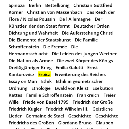
Spinoza
Berlin
Bettelkönig
Christian Gottfried
Körner
Christian von Massenbach
Das Reich der
Flora / Nicolas Poussin
De l'Allemagne
Der
Künstler, der den Staat formt
Deutscher Orden
Dichtung und Wahrheit
Die Auferstehung Christi
Die Elemente der Staatskunst
Die Familie
Schroffenstein
Die Fremde
Die
Hermannsschlacht
Die Leiden des jungen Werther
Die Nation als Armee
Die zwei Körper des Königs
Dreißigjähriger Krieg
Emilia Galotti
Ernst
Kantorowicz
Eroica
Erweiterung des Reiches
Essay on Man
Ethik
Ethik in geometrischer
Ordnung
Ethologie
Ewald von Kleist
Exekution
Kattes
Familie Schroffenstein
Frankreich
Freier
Wille
Friede von Basel 1795
Friedrich der Große
Friedrich Kugler
Friedrich Wilhelm III.
Geistliche
Lieder
Germaine de Stael
Geschichte
Geschichte
Friedrichs des Großen
Giordano Bruno
Glauben