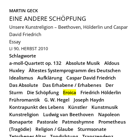
MARTIN GECK
EINE ANDERE SCHÖPFUNG
Unsere Kunstreligion – Beethoven, Hölderlin und Caspar
David Friedrich
Essay
LI 90, HERBST 2010
Schlagworte
a-moll-Quartett op. 132
Absolute Musik
Aldous
Huxley
Ältestes Systemprogramm des Deutschen
Idealismus
Aufklärung
Caspar David Friedrich
Das Absolute
Das Erhabene / Erhabenes
Der
Sturm
Die Schöpfung
Eroica
Friedrich Hölderlin
Frühromantik
G. W. Hegel
Joseph Haydn
Kontrapunkt des Lebens
Künstler
Kunstmusik
Kunstreligion
Ludwig van Beethoven
Napoleon
Bonaparte
Pastorale
Patmoshymne
Prometheus
(Tragödie)
Religion / Glaube
Sturmsonate
Tetschener Altar
Tondichtung
Transzendenz