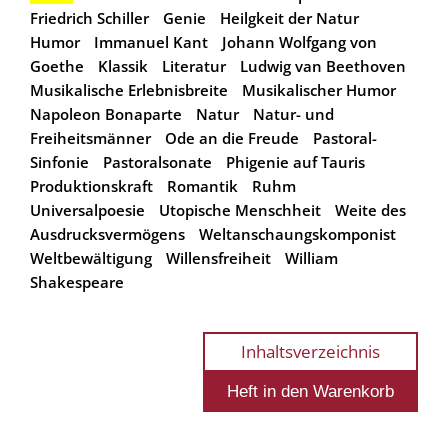
Friedrich Schiller
Genie
Heilgkeit der Natur
Humor
Immanuel Kant
Johann Wolfgang von
Goethe
Klassik
Literatur
Ludwig van Beethoven
Musikalische Erlebnisbreite
Musikalischer Humor
Napoleon Bonaparte
Natur
Natur- und
Freiheitsmänner
Ode an die Freude
Pastoral-
Sinfonie
Pastoralsonate
Phigenie auf Tauris
Produktionskraft
Romantik
Ruhm
Universalpoesie
Utopische Menschheit
Weite des
Ausdrucksvermögens
Weltanschaungskomponist
Weltbewältigung
Willensfreiheit
William
Shakespeare
Inhaltsverzeichnis