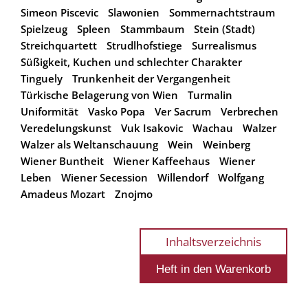
Simeon Piscevic
Slawonien
Sommernachtstraum
Spielzeug
Spleen
Stammbaum
Stein (Stadt)
Streichquartett
Strudlhofstiege
Surrealismus
Süßigkeit, Kuchen und schlechter Charakter
Tinguely
Trunkenheit der Vergangenheit
Türkische Belagerung von Wien
Turmalin
Uniformität
Vasko Popa
Ver Sacrum
Verbrechen
Veredelungskunst
Vuk Isakovic
Wachau
Walzer
Walzer als Weltanschauung
Wein
Weinberg
Wiener Buntheit
Wiener Kaffeehaus
Wiener
Leben
Wiener Secession
Willendorf
Wolfgang
Amadeus Mozart
Znojmo
Inhaltsverzeichnis