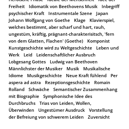
Freiheit
Idiomatik von Beethovens Musik
Inbegriff
psychischer Kraft
Instrumentale Szene
Japan
Johann Wolfgang von Goethe
Klage
Klavierspiel,
welches bestimmt, aber scharf und hart, rauh,
ungestüm, kräftig, prägnant-charakterisitsch, 'fern
von dem Glatten, Flachen' (Goethe)
Komponist
Kunstgeschichte wird zu Weltgeschichte
Leben und
Werk
Leid
Leidenschaftlicher Ausbruch
Lobgesang Gottes
Ludwig van Beethoven
Männlichster der Musiker
Musik
Musikalische
Idiome
Musikgeschichte
Neue Kraft fühlend
Per
aspera ad astra
Rezeptionsgeschichte
Romain
Rolland
Schwäche
Semantischer Zusammenhang
mit Biographie
Symphonische Idee des
Durchbruchs
Trias von Leiden, Wollen,
Überwinden
Ungestümer Ausdruck
Vorstellung
der Befreiung von schwerem Leiden
Zuversicht