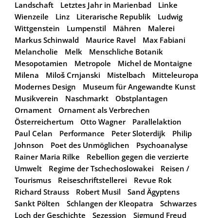
Landschaft
Letztes Jahr in Marienbad
Linke
Wienzeile
Linz
Literarische Republik
Ludwig
Wittgenstein
Lumpenstil
Mähren
Malerei
Markus Schinwald
Maurice Ravel
Max Fabiani
Melancholie
Melk
Menschliche Botanik
Mesopotamien
Metropole
Michel de Montaigne
Milena
Miloš Crnjanski
Mistelbach
Mitteleuropa
Modernes Design
Museum für Angewandte Kunst
Musikverein
Naschmarkt
Obstplantagen
Ornament
Ornament als Verbrechen
Österreichertum
Otto Wagner
Parallelaktion
Paul Celan
Performance
Peter Sloterdijk
Philip
Johnson
Poet des Unmöglichen
Psychoanalyse
Rainer Maria Rilke
Rebellion gegen die verzierte
Umwelt
Regime der Tschechoslowakei
Reisen /
Tourismus
Reiseschriftstellerei
Revue Rok
Richard Strauss
Robert Musil
Sand Ägyptens
Sankt Pölten
Schlangen der Kleopatra
Schwarzes
Loch der Geschichte
Sezession
Sigmund Freud