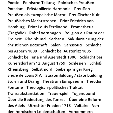
Poesie
Polnische Teilung
Polnisches Preußen
Potsdam
Prästabilierte Harmonie
Preußen
Preußen als europäische Macht
Preußischer Kult
Preußisches Machtstreben
Prinz Friedrich von
Homburg
Prinz Louis Ferdinand
Prometheus
(Tragödie)
Rahel Varnhagen
Religion als Raum der
Freiheit
Rheinbund
Sachsen
Säkularisierung der
christlichen Botschaft
Salon
Sanssouci
Schlacht
bei Aspern 1809
Schlacht bei Austerlitz 1805
Schlacht bei Jena und Auerstedt 1806
Schlacht bei
Kunersdorf am 12. August 1759
Schlesien
Schloß
Rheinsberg
Selbstmord
Siebenjähriger Krieg
Siècle de Louis XIV.
Staatenbildung / state building
Sturm und Drang
Theatrum Europaeum
Theodor
Fontane
Theologisch-politisches Traktat
Transsubstantiation
Trauerspiel
Tugendbund
Über die Bedeutung des Tanzes
Über eine Reform
des Adels
Utrechter Frieden 1713
Voltaire
Von
den heroischen Leidenschaften
Vorpommern