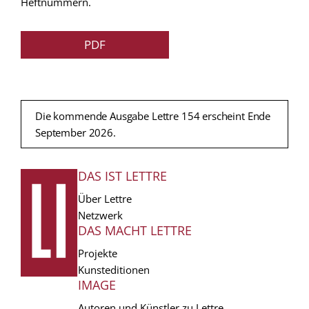
Heftnummern.
PDF
Die kommende Ausgabe Lettre 154 erscheint Ende
September 2026.
DAS IST LETTRE
FUSSZEILE
Über Lettre
Netzwerk
DAS MACHT LETTRE
Projekte
Kunsteditionen
IMAGE
Autoren und Künstler zu Lettre