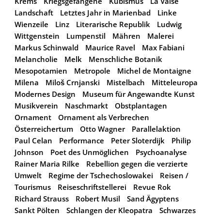
Krems
Kriegsgefangene
Kubismus
La Valse
Landschaft
Letztes Jahr in Marienbad
Linke
Wienzeile
Linz
Literarische Republik
Ludwig
Wittgenstein
Lumpenstil
Mähren
Malerei
Markus Schinwald
Maurice Ravel
Max Fabiani
Melancholie
Melk
Menschliche Botanik
Mesopotamien
Metropole
Michel de Montaigne
Milena
Miloš Crnjanski
Mistelbach
Mitteleuropa
Modernes Design
Museum für Angewandte Kunst
Musikverein
Naschmarkt
Obstplantagen
Ornament
Ornament als Verbrechen
Österreichertum
Otto Wagner
Parallelaktion
Paul Celan
Performance
Peter Sloterdijk
Philip
Johnson
Poet des Unmöglichen
Psychoanalyse
Rainer Maria Rilke
Rebellion gegen die verzierte
Umwelt
Regime der Tschechoslowakei
Reisen /
Tourismus
Reiseschriftstellerei
Revue Rok
Richard Strauss
Robert Musil
Sand Ägyptens
Sankt Pölten
Schlangen der Kleopatra
Schwarzes