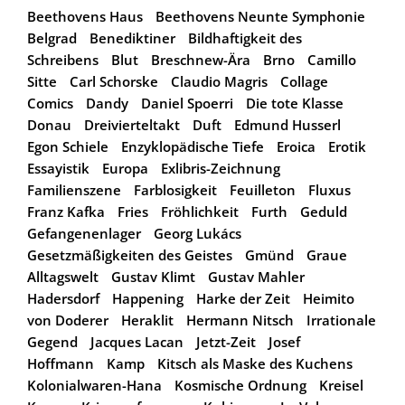
Beethovens Haus
Beethovens Neunte Symphonie
Belgrad
Benediktiner
Bildhaftigkeit des
Schreibens
Blut
Breschnew-Ära
Brno
Camillo
Sitte
Carl Schorske
Claudio Magris
Collage
Comics
Dandy
Daniel Spoerri
Die tote Klasse
Donau
Dreivierteltakt
Duft
Edmund Husserl
Egon Schiele
Enzyklopädische Tiefe
Eroica
Erotik
Essayistik
Europa
Exlibris-Zeichnung
Familienszene
Farblosigkeit
Feuilleton
Fluxus
Franz Kafka
Fries
Fröhlichkeit
Furth
Geduld
Gefangenenlager
Georg Lukács
Gesetzmäßigkeiten des Geistes
Gmünd
Graue
Alltagswelt
Gustav Klimt
Gustav Mahler
Hadersdorf
Happening
Harke der Zeit
Heimito
von Doderer
Heraklit
Hermann Nitsch
Irrationale
Gegend
Jacques Lacan
Jetzt-Zeit
Josef
Hoffmann
Kamp
Kitsch als Maske des Kuchens
Kolonialwaren-Hana
Kosmische Ordnung
Kreisel