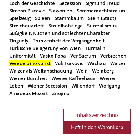
Loch der Geschichte
Sezession
Sigmund Freud
Simeon Piscevic
Slawonien
Sommernachtstraum
Spielzeug
Spleen
Stammbaum
Stein (Stadt)
Streichquartett
Strudlhofstiege
Surrealismus
Süßigkeit, Kuchen und schlechter Charakter
Tinguely
Trunkenheit der Vergangenheit
Türkische Belagerung von Wien
Turmalin
Uniformität
Vasko Popa
Ver Sacrum
Verbrechen
Veredelungskunst
Vuk Isakovic
Wachau
Walzer
Walzer als Weltanschauung
Wein
Weinberg
Wiener Buntheit
Wiener Kaffeehaus
Wiener
Leben
Wiener Secession
Willendorf
Wolfgang
Amadeus Mozart
Znojmo
Inhaltsverzeichnis