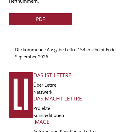
Heftnummern.
PDF
Die kommende Ausgabe Lettre 154 erscheint Ende
September 2026.
DAS IST LETTRE
FUSSZEILE
Über Lettre
Netzwerk
DAS MACHT LETTRE
Projekte
Kunsteditionen
IMAGE
Autoren und Künstler zu Lettre