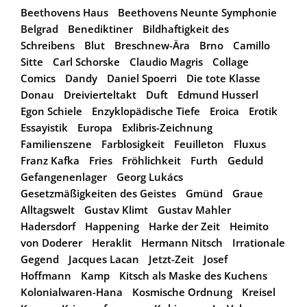
Beethovens Haus
Beethovens Neunte Symphonie
Belgrad
Benediktiner
Bildhaftigkeit des
Schreibens
Blut
Breschnew-Ära
Brno
Camillo
Sitte
Carl Schorske
Claudio Magris
Collage
Comics
Dandy
Daniel Spoerri
Die tote Klasse
Donau
Dreivierteltakt
Duft
Edmund Husserl
Egon Schiele
Enzyklopädische Tiefe
Eroica
Erotik
Essayistik
Europa
Exlibris-Zeichnung
Familienszene
Farblosigkeit
Feuilleton
Fluxus
Franz Kafka
Fries
Fröhlichkeit
Furth
Geduld
Gefangenenlager
Georg Lukács
Gesetzmäßigkeiten des Geistes
Gmünd
Graue
Alltagswelt
Gustav Klimt
Gustav Mahler
Hadersdorf
Happening
Harke der Zeit
Heimito
von Doderer
Heraklit
Hermann Nitsch
Irrationale
Gegend
Jacques Lacan
Jetzt-Zeit
Josef
Hoffmann
Kamp
Kitsch als Maske des Kuchens
Kolonialwaren-Hana
Kosmische Ordnung
Kreisel