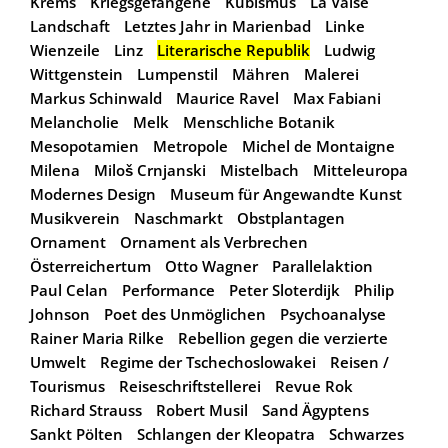
Krems
Kriegsgefangene
Kubismus
La Valse
Landschaft
Letztes Jahr in Marienbad
Linke
Wienzeile
Linz
Literarische Republik
Ludwig
Wittgenstein
Lumpenstil
Mähren
Malerei
Markus Schinwald
Maurice Ravel
Max Fabiani
Melancholie
Melk
Menschliche Botanik
Mesopotamien
Metropole
Michel de Montaigne
Milena
Miloš Crnjanski
Mistelbach
Mitteleuropa
Modernes Design
Museum für Angewandte Kunst
Musikverein
Naschmarkt
Obstplantagen
Ornament
Ornament als Verbrechen
Österreichertum
Otto Wagner
Parallelaktion
Paul Celan
Performance
Peter Sloterdijk
Philip
Johnson
Poet des Unmöglichen
Psychoanalyse
Rainer Maria Rilke
Rebellion gegen die verzierte
Umwelt
Regime der Tschechoslowakei
Reisen /
Tourismus
Reiseschriftstellerei
Revue Rok
Richard Strauss
Robert Musil
Sand Ägyptens
Sankt Pölten
Schlangen der Kleopatra
Schwarzes