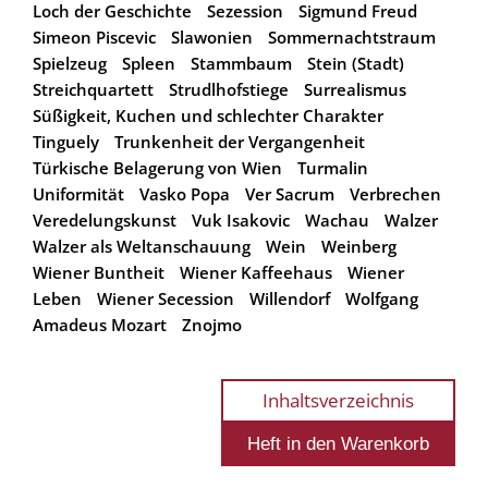
Loch der Geschichte
Sezession
Sigmund Freud
Simeon Piscevic
Slawonien
Sommernachtstraum
Spielzeug
Spleen
Stammbaum
Stein (Stadt)
Streichquartett
Strudlhofstiege
Surrealismus
Süßigkeit, Kuchen und schlechter Charakter
Tinguely
Trunkenheit der Vergangenheit
Türkische Belagerung von Wien
Turmalin
Uniformität
Vasko Popa
Ver Sacrum
Verbrechen
Veredelungskunst
Vuk Isakovic
Wachau
Walzer
Walzer als Weltanschauung
Wein
Weinberg
Wiener Buntheit
Wiener Kaffeehaus
Wiener
Leben
Wiener Secession
Willendorf
Wolfgang
Amadeus Mozart
Znojmo
Inhaltsverzeichnis