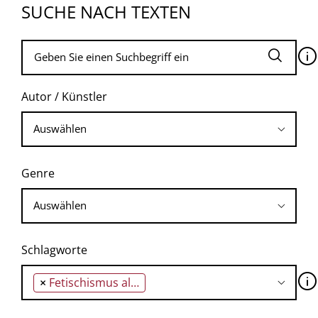
SUCHE NACH TEXTEN
🛈
Autor / Künstler
Genre
Schlagworte
🛈
×
Fetischismus als das Verdrängte des Gesellschaftstriebs