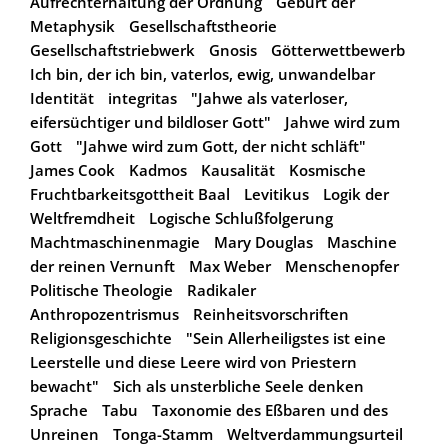
Aufrechterhaltung der Ordnung
Geburt der
Metaphysik
Gesellschaftstheorie
Gesellschaftstriebwerk
Gnosis
Götterwettbewerb
Ich bin, der ich bin, vaterlos, ewig, unwandelbar
Identität
integritas
"Jahwe als vaterloser,
eifersüchtiger und bildloser Gott"
Jahwe wird zum
Gott
"Jahwe wird zum Gott, der nicht schläft"
James Cook
Kadmos
Kausalität
Kosmische
Fruchtbarkeitsgottheit Baal
Levitikus
Logik der
Weltfremdheit
Logische Schlußfolgerung
Machtmaschinenmagie
Mary Douglas
Maschine
der reinen Vernunft
Max Weber
Menschenopfer
Politische Theologie
Radikaler
Anthropozentrismus
Reinheitsvorschriften
Religionsgeschichte
"Sein Allerheiligstes ist eine
Leerstelle und diese Leere wird von Priestern
bewacht"
Sich als unsterbliche Seele denken
Sprache
Tabu
Taxonomie des Eßbaren und des
Unreinen
Tonga-Stamm
Weltverdammungsurteil