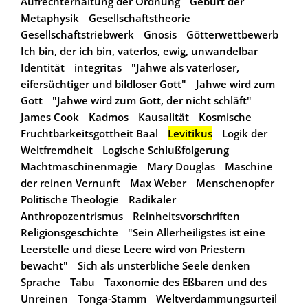
Aufrechterhaltung der Ordnung
Geburt der
Metaphysik
Gesellschaftstheorie
Gesellschaftstriebwerk
Gnosis
Götterwettbewerb
Ich bin, der ich bin, vaterlos, ewig, unwandelbar
Identität
integritas
"Jahwe als vaterloser,
eifersüchtiger und bildloser Gott"
Jahwe wird zum
Gott
"Jahwe wird zum Gott, der nicht schläft"
James Cook
Kadmos
Kausalität
Kosmische
Fruchtbarkeitsgottheit Baal
Levitikus
Logik der
Weltfremdheit
Logische Schlußfolgerung
Machtmaschinenmagie
Mary Douglas
Maschine
der reinen Vernunft
Max Weber
Menschenopfer
Politische Theologie
Radikaler
Anthropozentrismus
Reinheitsvorschriften
Religionsgeschichte
"Sein Allerheiligstes ist eine
Leerstelle und diese Leere wird von Priestern
bewacht"
Sich als unsterbliche Seele denken
Sprache
Tabu
Taxonomie des Eßbaren und des
Unreinen
Tonga-Stamm
Weltverdammungsurteil