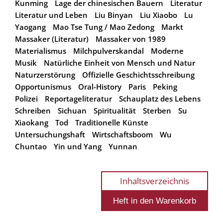
Kunming
Lage der chinesischen Bauern
Literatur
Literatur und Leben
Liu Binyan
Liu Xiaobo
Lu
Yaogang
Mao Tse Tung / Mao Zedong
Markt
Massaker (Literatur)
Massaker von 1989
Materialismus
Milchpulverskandal
Moderne
Musik
Natürliche Einheit von Mensch und Natur
Naturzerstörung
Offizielle Geschichtsschreibung
Opportunismus
Oral-History
Paris
Peking
Polizei
Reportageliteratur
Schauplatz des Lebens
Schreiben
Sichuan
Spiritualität
Sterben
Su
Xiaokang
Tod
Traditionelle Künste
Untersuchungshaft
Wirtschaftsboom
Wu
Chuntao
Yin und Yang
Yunnan
Inhaltsverzeichnis