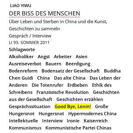
 LIAO YIWU
DER BISS DES MENSCHEN
Über Leben und Sterben in China und die Kunst,
Geschichten zu sammeln
Gespräch / Interview
LI 93, SOMMER 2011
Schlagworte
Alkoholiker
Angst
Arbeiter
Asien
Ausreiseverbot
Bauern
Beerdigung
Bodenreform
Bodensatz der Gesellschaft
Buddha
Chen Guidi
China
Das alte China
Das Leben der
Anderen
Die Totenrufer
Erdbeben
Ethik des
Schreibens
Französische Revolution
Geschichten
aus der Gesellschaft
Geschichten erzählen
Gesprächssituation
Good Bye, Lenin!
Große
Hungersnot
Hungersnot
Hypermodernes China
Intellektuelle
Interview
Ironie
Kaiserreich
Kommunismus
Kommunistische Partei Chinas