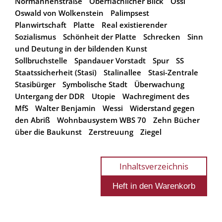
Normannenstraße
Oberflächlicher Blick
Ossi
Oswald von Wolkenstein
Palimpsest
Planwirtschaft
Platte
Real existierender
Sozialismus
Schönheit der Platte
Schrecken
Sinn
und Deutung in der bildenden Kunst
Sollbruchstelle
Spandauer Vorstadt
Spur
SS
Staatssicherheit (Stasi)
Stalinallee
Stasi-Zentrale
Stasibürger
Symbolische Stadt
Überwachung
Untergang der DDR
Utopie
Wachregiment des
MfS
Walter Benjamin
Wessi
Widerstand gegen
den Abriß
Wohnbausystem WBS 70
Zehn Bücher
über die Baukunst
Zerstreuung
Ziegel
Inhaltsverzeichnis