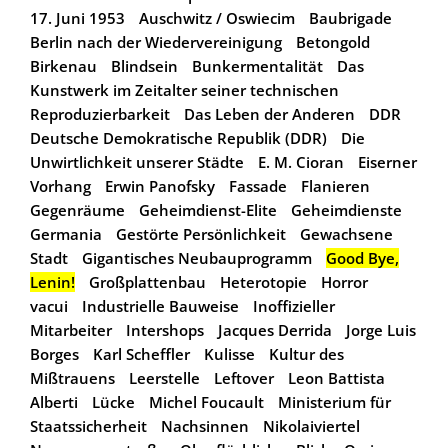
17. Juni 1953
Auschwitz / Oswiecim
Baubrigade
Berlin nach der Wiedervereinigung
Betongold
Birkenau
Blindsein
Bunkermentalität
Das
Kunstwerk im Zeitalter seiner technischen
Reproduzierbarkeit
Das Leben der Anderen
DDR
Deutsche Demokratische Republik (DDR)
Die
Unwirtlichkeit unserer Städte
E. M. Cioran
Eiserner
Vorhang
Erwin Panofsky
Fassade
Flanieren
Gegenräume
Geheimdienst-Elite
Geheimdienste
Germania
Gestörte Persönlichkeit
Gewachsene
Stadt
Gigantisches Neubauprogramm
Good Bye,
Lenin!
Großplattenbau
Heterotopie
Horror
vacui
Industrielle Bauweise
Inoffizieller
Mitarbeiter
Intershops
Jacques Derrida
Jorge Luis
Borges
Karl Scheffler
Kulisse
Kultur des
Mißtrauens
Leerstelle
Leftover
Leon Battista
Alberti
Lücke
Michel Foucault
Ministerium für
Staatssicherheit
Nachsinnen
Nikolaiviertel