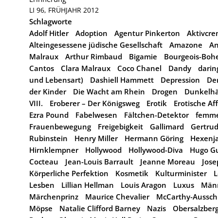
LI 96, FRÜHJAHR 2012
Schlagworte
Adolf Hitler
Adoption
Agentur Pinkerton
Aktivcr
Alteingesessene jüdische Gesellschaft
Amazone
An
Malraux
Arthur Rimbaud
Bigamie
Bourgeois-Boh
Cantos
Clara Malraux
Coco Chanel
Dandy
dari
und Lebensart)
Dashiell Hammett
Depression
Der
der Kinder
Die Wacht am Rhein
Drogen
Dunkelhä
VIII.
Eroberer – Der Königsweg
Erotik
Erotische Af
Ezra Pound
Fabelwesen
Fältchen-Detektor
femme
Frauenbewegung
Freigebigkeit
Gallimard
Gertrud
Rubinstein
Henry Miller
Hermann Göring
Hexenj
Hirnklempner
Hollywood
Hollywood-Diva
Hugo Gu
Cocteau
Jean-Louis Barrault
Jeanne Moreau
Jose
Körperliche Perfektion
Kosmetik
Kulturminister
L
Lesben
Lillian Hellman
Louis Aragon
Luxus
Män
Märchenprinz
Maurice Chevalier
McCarthy-Aussc
Möpse
Natalie Clifford Barney
Nazis
Obersalzber