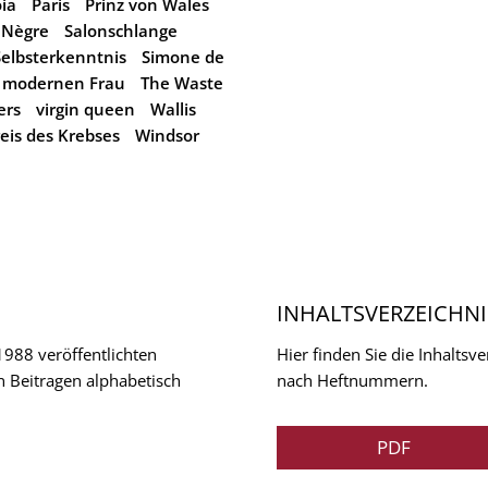
ia
Paris
Prinz von Wales
 Nègre
Salonschlange
Selbsterkenntnis
Simone de
r modernen Frau
The Waste
ers
virgin queen
Wallis
is des Krebses
Windsor
INHALTSVERZEICHNI
 1988 veröffentlichten
Hier finden Sie die Inhalts
n Beitragen alphabetisch
nach Heftnummern.
PDF