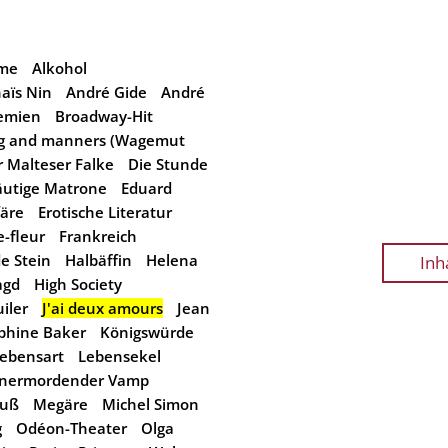
eme
Alkohol
aïs Nin
André Gide
André
emien
Broadway-Hit
ng and manners (Wagemut
 Malteser Falke
Die Stunde
utige Matrone
Eduard
färe
Erotische Literatur
-fleur
Frankreich
e Stein
Halbäffin
Helena
Inh
agd
High Society
iler
J'ai deux amours
Jean
phine Baker
Königswürde
ebensart
Lebensekel
nermordender Vamp
huß
Megäre
Michel Simon
g
Odéon-Theater
Olga