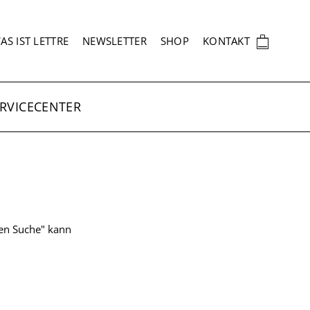
EKUNDÄRNAVIGATION
🛍
AS IST LETTRE
NEWSLETTER
SHOP
KONTAKT
RVICECENTER
ten Suche" kann