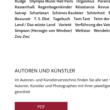
Rudge
Olympia Music Hall Paris
Orgasmus
Parano
Rassenhaß
Regenbogenkinder
Résistance
Revue
Satrap
Scharlatan
Schönes Raubtier
Schönheit
Beauvoir
T. S. Eliot
Tagebuch
Tam-Tam
Teint de
Land / Das wüste Land
Varieté
Verführung des Vat
Simpson (Herzogin von Windsor)
Weltstar
Wendekre
Zou-Zou
AUTOREN UND KÜNSTLER
Im Autoren- und Künstlerverzeichnis finden Sie alle seit
Autoren, Künstler und Photographen mit ihren jeweilige
geordnet.
PDF