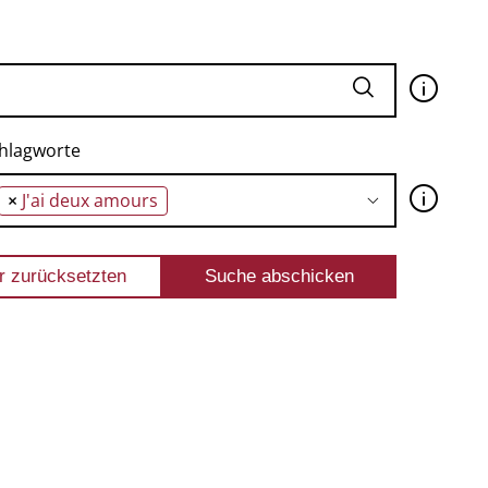
🛈
hlagworte
🛈
×
J'ai deux amours