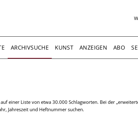
S
W
TE
ARCHIVSUCHE
KUNST
ANZEIGEN
ABO
SE
t auf einer Liste von etwa 30.000 Schlagworten. Bei der „erweiter
 Jahr, Jahreszeit und Heftnummer suchen.