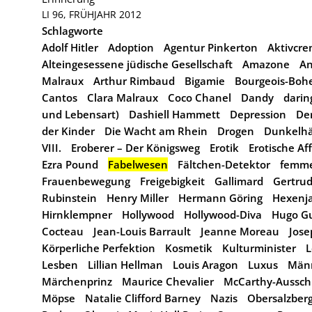
LI 96, FRÜHJAHR 2012
Schlagworte
Adolf Hitler
Adoption
Agentur Pinkerton
Aktivcr
Alteingesessene jüdische Gesellschaft
Amazone
An
Malraux
Arthur Rimbaud
Bigamie
Bourgeois-Boh
Cantos
Clara Malraux
Coco Chanel
Dandy
dari
und Lebensart)
Dashiell Hammett
Depression
Der
der Kinder
Die Wacht am Rhein
Drogen
Dunkelhä
VIII.
Eroberer – Der Königsweg
Erotik
Erotische Af
Ezra Pound
Fabelwesen
Fältchen-Detektor
femme
Frauenbewegung
Freigebigkeit
Gallimard
Gertrud
Rubinstein
Henry Miller
Hermann Göring
Hexenj
Hirnklempner
Hollywood
Hollywood-Diva
Hugo Gu
Cocteau
Jean-Louis Barrault
Jeanne Moreau
Jose
Körperliche Perfektion
Kosmetik
Kulturminister
L
Lesben
Lillian Hellman
Louis Aragon
Luxus
Män
Märchenprinz
Maurice Chevalier
McCarthy-Aussc
Möpse
Natalie Clifford Barney
Nazis
Obersalzber