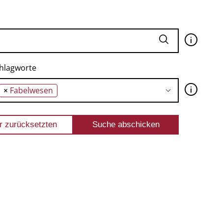
🛈
hlagworte
🛈
×
Fabelwesen