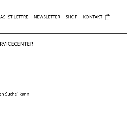
EKUNDÄRNAVIGATION
🛍
AS IST LETTRE
NEWSLETTER
SHOP
KONTAKT
RVICECENTER
ten Suche" kann